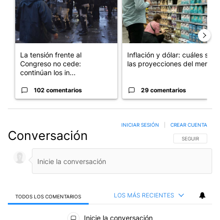
La tensión frente al
Inflación y dólar: cuáles son
Congreso no cede:
las proyecciones del merc...
continúan los in...
102 comentarios
29 comentarios
INICIAR SESIÓN
|
CREAR CUENTA
Conversación
SIGA ESTA CO
SEGUIR
LOS MÁS RECIENTES
TODOS LOS COMENTARIOS
Todos los comentarios
Inicie la conversación