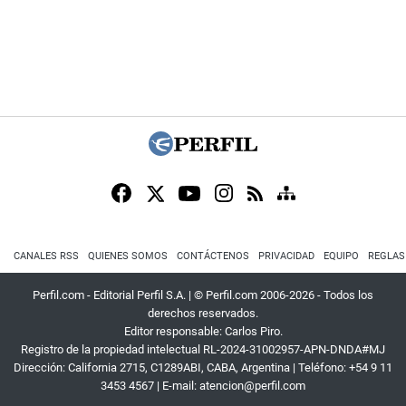
CANALES RSS
QUIENES SOMOS
CONTÁCTENOS
PRIVACIDAD
EQUIPO
REGLAS
Perfil.com - Editorial Perfil S.A.
| © Perfil.com 2006-2026 - Todos los
derechos reservados.
Editor responsable: Carlos Piro.
Registro de la propiedad intelectual RL-2024-31002957-APN-DNDA#MJ
Dirección:
California 2715
,
C1289ABI
,
CABA, Argentina
| Teléfono:
+54 9 11
3453 4567
| E-mail:
atencion@perfil.com