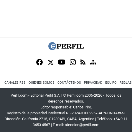
CANALES RSS
QUIENES SOMOS
CONTÁCTENOS
PRIVACIDAD
EQUIPO
REGLAS
Perfil.com - Editorial Perfil S.A.
| © Perfil.com 2006-2026 - Todos los
derechos reservados.
Editor responsable: Carlos Piro.
Registro de la propiedad intelectual RL-2024-31002957-APN-DNDA#MJ
Dirección:
California 2715
,
C1289ABI
,
CABA, Argentina
| Teléfono:
+54 9 11
3453 4567
| E-mail:
atencion@perfil.com