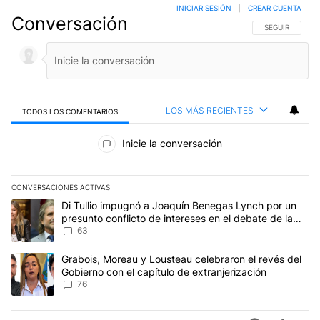
INICIAR SESIÓN
|
CREAR CUENTA
Conversación
SIGA ESTA CO
SEGUIR
LOS MÁS RECIENTES
TODOS LOS COMENTARIOS
Todos los comentarios
Inicie la conversación
CONVERSACIONES ACTIVAS
Este listado muestra los artículos con más comentarios en los últim
Un artículo de tendencia con el título "Di Tullio impugnó a Joaqu
Di Tullio impugnó a Joaquín Benegas Lynch por un
presunto conflicto de intereses en el debate de la
Ley de Tierras
63
Un artículo de tendencia con el título "Grabois, Moreau y Lousteau
Grabois, Moreau y Lousteau celebraron el revés del
Gobierno con el capítulo de extranjerización
76