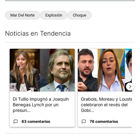
Mar Del Norte
Explosión
Choque
Noticias en Tendencia
Este listado muestra los artículos con más comentarios en los últim
Un artículo de tendencia con el título "Di Tullio impugnó a Joa
Un artículo de tendencia con e
Di Tullio impugnó a Joaquín
Grabois, Moreau y Lousteau
Benegas Lynch por un
celebraron el revés del
presun...
Gobi...
63 comentarios
76 comentarios