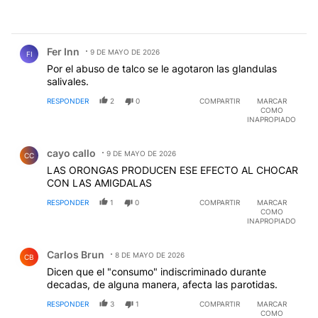
Comentario de Fer Inn.
Fer Inn
9 DE MAYO DE 2026
FI
Por el abuso de talco se le agotaron las glandulas
salivales.
RESPONDER
2
0
COMPARTIR
MARCAR
COMO
INAPROPIADO
Comentario de cayo callo.
cayo callo
9 DE MAYO DE 2026
CC
LAS ORONGAS PRODUCEN ESE EFECTO AL CHOCAR
CON LAS AMIGDALAS
RESPONDER
1
0
COMPARTIR
MARCAR
COMO
INAPROPIADO
Comentario de Carlos Brun.
Carlos Brun
8 DE MAYO DE 2026
CB
Dicen que el "consumo" indiscriminado durante
decadas, de alguna manera, afecta las parotidas.
RESPONDER
3
1
COMPARTIR
MARCAR
COMO