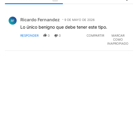
Todos los comentarios
Comentario de Ricardo Fernandez.
Ricardo Fernandez
9 DE MAYO DE 2026
RF
Lo único benigno que debe tener este tipo.
RESPONDER
0
0
COMPARTIR
MARCAR
COMO
INAPROPIADO