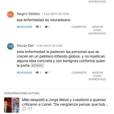
INAPROPIADO
Comentario de Negro Valdez.
Negro Valdez
8 DE MAYO DE 2026
NV
esa enfermedad es roturadeano
RESPONDER
4
1
COMPARTIR
MARCAR
COMO
INAPROPIADO
Comentario de Oscar Del.
Oscar Del
8 DE MAYO DE 2026
OD
esta enfermedad la padecen las personas que se
crecen en un pelotero inflando globos. y no mastican
alguna idea concreta y son benignas conforme quien
la porta
EDITADO
RESPONDER
3
1
COMPARTIR
MARCAR
COMO
INAPROPIADO
CONVERSACIONES ACTIVAS
Este listado muestra los artículos con más comentarios en los últim
Un artículo de tendencia con el título "Milei despidió a Jorge Mes
Milei despidió a Jorge Messi y cuestionó a quienes
criticaron a Lionel: “Da vergüenza pensar que hubo
anti-Messi”
117