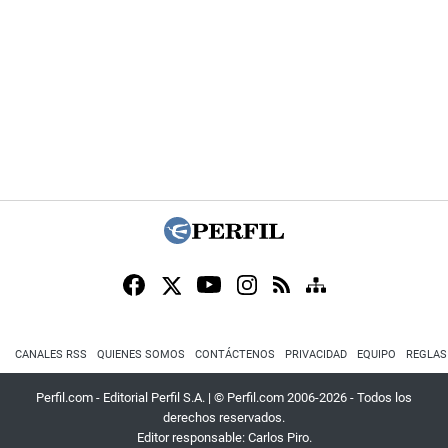
CANALES RSS
QUIENES SOMOS
CONTÁCTENOS
PRIVACIDAD
EQUIPO
REGLAS
Perfil.com - Editorial Perfil S.A.
| © Perfil.com 2006-2026 - Todos los
derechos reservados.
Editor responsable: Carlos Piro.