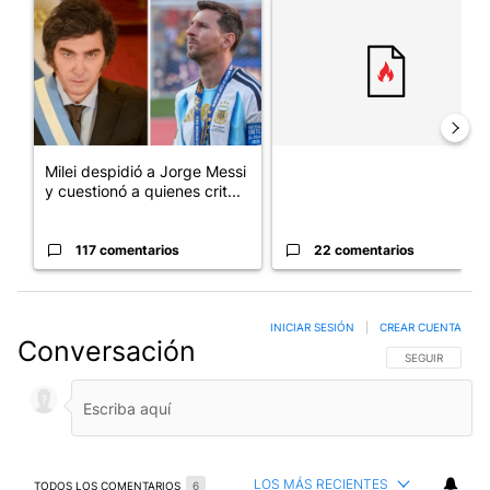
Un artículo de tendencia con el título "Milei despidió a Jorge 
Un artículo de tendencia con el
Milei despidió a Jorge Messi
y cuestionó a quienes crit...
117 comentarios
22 comentarios
INICIAR SESIÓN
|
CREAR CUENTA
Conversación
SIGA ESTA CO
SEGUIR
LOS MÁS RECIENTES
TODOS LOS COMENTARIOS
6