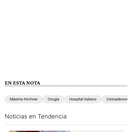
EN ESTA NOTA
Máximo Kirchner
Cirugía
Hospital Italiano
Cistoadenoma 
Noticias en Tendencia
Este listado muestra los artículos con más comentarios en los últim