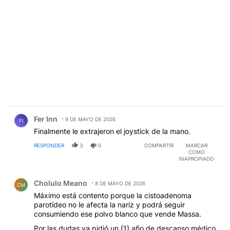
Comentario de Fer Inn.
Fer Inn
9 DE MAYO DE 2026
FI
Finalmente le extrajeron el joystick de la mano.
RESPONDER
3
0
COMPARTIR
MARCAR
COMO
INAPROPIADO
Comentario de Cholulo Meano.
Cholulo Meano
8 DE MAYO DE 2026
CM
Máximo está contento porque la cistoadenoma
parotídeo no le afecta la nariz y podrá seguir
consumiendo ese polvo blanco que vende Massa.
Por las dudas ya pidió un (1) año de descanso médico