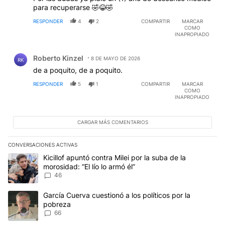
para recuperarse 🤣😂🤣
RESPONDER
4
2
COMPARTIR
MARCAR
COMO
INAPROPIADO
Comentario de Roberto Kinzel.
Roberto Kinzel
8 DE MAYO DE 2026
RK
de a poquito, de a poquito.
RESPONDER
5
1
COMPARTIR
MARCAR
COMO
INAPROPIADO
CARGAR MÁS COMENTARIOS
CONVERSACIONES ACTIVAS
Este listado muestra los artículos con más comentarios en los últim
Un artículo de tendencia con el título "Kicillof apuntó contra Milei 
Kicillof apuntó contra Milei por la suba de la
morosidad: “El lío lo armó él”
46
Un artículo de tendencia con el título "García Cuerva cuestionó a 
García Cuerva cuestionó a los políticos por la
pobreza
66