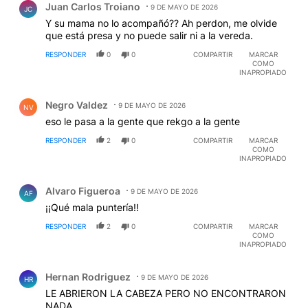
Juan Carlos Troiano
9 DE MAYO DE 2026
JC
Y su mama no lo acompañó?? Ah perdon, me olvide
que está presa y no puede salir ni a la vereda.
RESPONDER
0
0
COMPARTIR
MARCAR
COMO
INAPROPIADO
Comentario de Negro Valdez.
Negro Valdez
9 DE MAYO DE 2026
NV
eso le pasa a la gente que rekgo a la gente
RESPONDER
2
0
COMPARTIR
MARCAR
COMO
INAPROPIADO
Comentario de Alvaro Figueroa.
Alvaro Figueroa
9 DE MAYO DE 2026
AF
¡¡Qué mala puntería!!
RESPONDER
2
0
COMPARTIR
MARCAR
COMO
INAPROPIADO
Comentario de Hernan Rodriguez.
Hernan Rodriguez
9 DE MAYO DE 2026
HR
LE ABRIERON LA CABEZA PERO NO ENCONTRARON
NADA