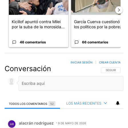
Kicillof apuntó contra Milei
García Cuerva cuestionó a
por la suba de la morosida...
los políticos por la pobreza
46 comentarios
66 comentarios
INICIAR SESIÓN
|
CREAR CUENTA
Conversación
SIGA ESTA CO
SEGUIR
LOS MÁS RECIENTES
TODOS LOS COMENTARIOS
52
Todos los comentarios
Comentario de alacrán rodríguez.
alacrán rodríguez
9 DE MAYO DE 2026
AR