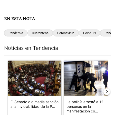
EN ESTA NOTA
Pandemia
Cuarentena
Coronavirus
Covid-19
Pandem
Noticias en Tendencia
Este listado muestra los artículos con más comentarios en los últim
Un artículo de tendencia con el título "El Senado dio media san
Un artículo de tendencia con e
El Senado dio media sanción
La policía arrestó a 12
a la Inviolabilidad de la P...
personas en la
manifestación co...