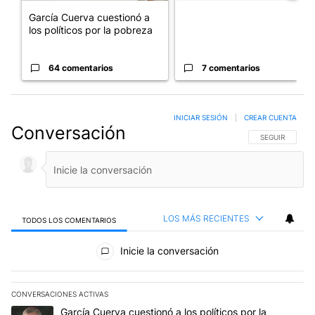
García Cuerva cuestionó a
los políticos por la pobreza
64 comentarios
7 comentarios
INICIAR SESIÓN
|
CREAR CUENTA
Conversación
SIGA ESTA CO
SEGUIR
LOS MÁS RECIENTES
TODOS LOS COMENTARIOS
Todos los comentarios
Inicie la conversación
CONVERSACIONES ACTIVAS
Este listado muestra los artículos con más comentarios en los últim
Un artículo de tendencia con el título "García Cuerva cuestionó a 
García Cuerva cuestionó a los políticos por la