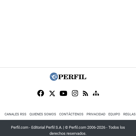
CANALES RSS
QUIENES SOMOS
CONTÁCTENOS
PRIVACIDAD
EQUIPO
REGLAS
Perfil.com - Editorial Perfil S.A.
| © Perfil.com 2006-2026 - Todos los
derechos reservados.