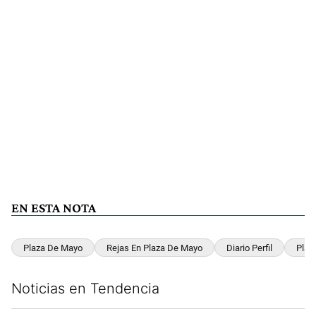
EN ESTA NOTA
Plaza De Mayo
Rejas En Plaza De Mayo
Diario Perfil
Plaz
Noticias en Tendencia
Este listado muestra los artículos con más comentarios en los últim