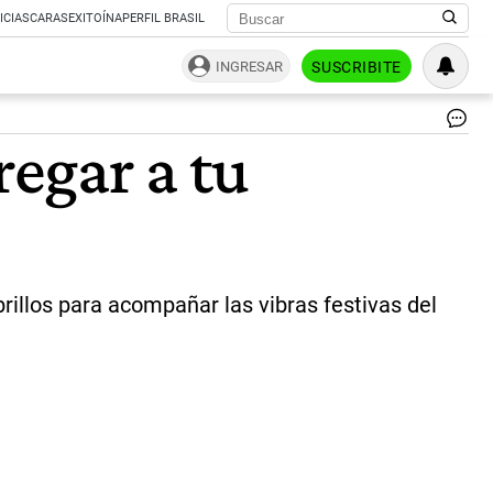
ICIAS
CARAS
EXITOÍNA
PERFIL BRASIL
INGRESAR
SUSCRIBITE
Fie
regar a tu
de
Ca
|
Ag
Sh
rillos para acompañar las vibras festivas del