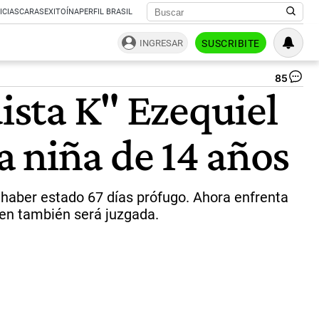
ICIAS
CARAS
EXITOÍNA
PERFIL BRASIL
INGRESAR
SUSCRIBITE
85
Ez
dista K" Ezequiel
Gu
al
ser
 niña de 14 años
de
en
Mer
|
NA
s haber estado 67 días prófugo. Ahora enfrenta
ien también será juzgada.