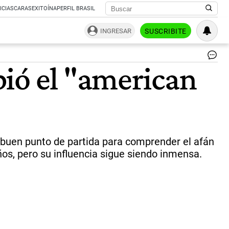
ICIAS
CARAS
EXITOÍNA
PERFIL BRASIL
INGRESAR
SUSCRIBITE
Wa
ió el "american
Wh
|
Sh
twi
 buen punto de partida para comprender el afán
ños, pero su influencia sigue siendo inmensa.