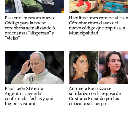
Passerini busca un nuevo
Habilitaciones comerciales en
Código para la noche
Córdoba: cinco claves del
cordobesa actualizando 8
nuevo código que impulsa la
ordenanzas "dispersas" y
Municipalidad
"viejas"
Papa León XIV en la
Antonela Roccuzzo se
Argentina: agenda
solidariza con la esposa de
confirmada, fechas y qué
Cristiano Ronaldo por las
lugares visitará
críticas a su cuerpo