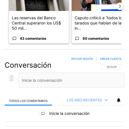
Las reservas del Banco
Caputo criticó a “todos los
Central superaron los US$
tarados que hablan de la
50 mil...
in...
43 comentarios
60 comentarios
INICIAR SESIÓN
|
CREAR CUENTA
Conversación
SIGA ESTA CO
SEGUIR
LOS MÁS RECIENTES
TODOS LOS COMENTARIOS
Todos los comentarios
Inicie la conversación