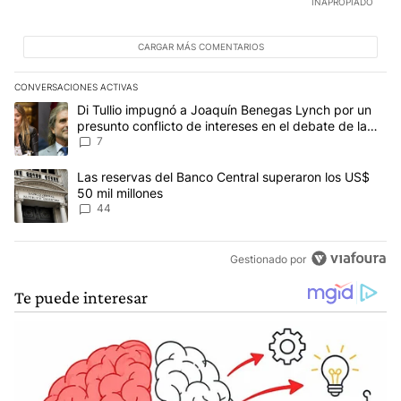
INAPROPIADO
CARGAR MÁS COMENTARIOS
CONVERSACIONES ACTIVAS
Este listado muestra los artículos con más comentarios en los últim
Un artículo de tendencia con el título "Di Tullio impugnó a Joaquí
Di Tullio impugnó a Joaquín Benegas Lynch por un
presunto conflicto de intereses en el debate de la
Ley de Tierras
7
Un artículo de tendencia con el título "Las reservas del Banco Ce
Las reservas del Banco Central superaron los US$
50 mil millones
44
Gestionado por