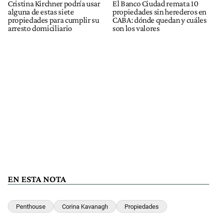
Cristina Kirchner podría usar
El Banco Ciudad remata 10
alguna de estas siete
propiedades sin herederos en
propiedades para cumplir su
CABA: dónde quedan y cuáles
arresto domiciliario
son los valores
EN ESTA NOTA
Penthouse
Corina Kavanagh
Propiedades