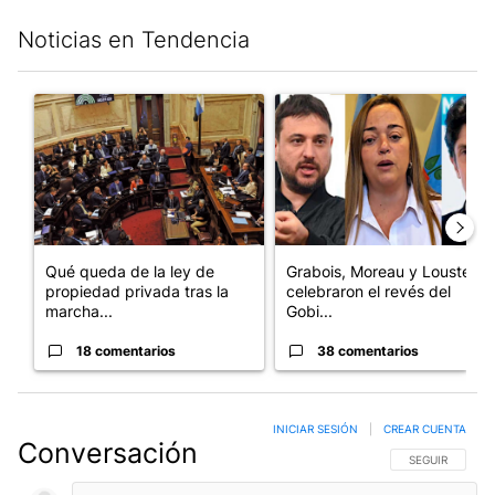
Noticias en Tendencia
Este listado muestra los artículos con más comentarios en los últim
Un artículo de tendencia con el título "Qué queda de la ley de p
Un artículo de tendencia con e
Qué queda de la ley de
Grabois, Moreau y Lousteau
propiedad privada tras la
celebraron el revés del
marcha...
Gobi...
18 comentarios
38 comentarios
INICIAR SESIÓN
|
CREAR CUENTA
Conversación
SIGA ESTA CO
SEGUIR