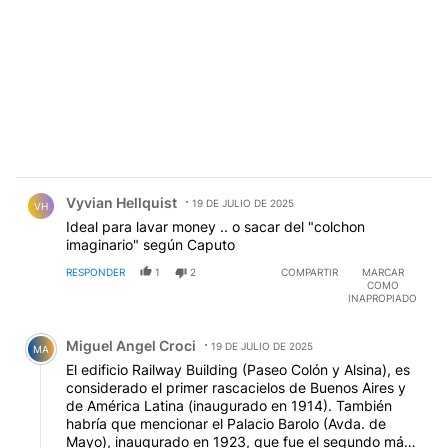
Comentario de Vyvian Hellquist.
Vyvian Hellquist
19 DE JULIO DE 2025
VH
Ideal para lavar money .. o sacar del "colchon
imaginario" según Caputo
RESPONDER
1
2
COMPARTIR
MARCAR
COMO
INAPROPIADO
Comentario de Miguel Angel Croci.
Miguel Angel Croci
19 DE JULIO DE 2025
MA
El edificio Railway Building (Paseo Colón y Alsina), es
considerado el primer rascacielos de Buenos Aires y
de América Latina (inaugurado en 1914). También
habría que mencionar el Palacio Barolo (Avda. de
Mayo), inaugurado en 1923, que fue el segundo más