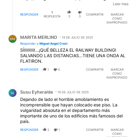
alto de América Latina hasta 1930. El primero era su
Leer mas
gemelo, el Palacio Salvo, en Montevideo. Todos
1
anteriores a la inauguración del Kavanagh.
RESPONDER
COMPARTIR
MARCAR
RESPUESTA
3
0
COMO
INAPROPIADO
Respuesta de MARITA MERLINO.
MARITA MERLINO
19 DE JULIO DE 2025
MM
Responder a
Miguel Angel Croci
SÍIIIIIIIII...¡QUÉ BELLEZA EL RAILWAY BUILDING!
SALVANDO LAS DISTANCIAS...TIENE UNA ONDA AL
FLATIRON.
RESPONDER
1
0
COMPARTIR
MARCAR
COMO
INAPROPIADO
Comentario de Susu Eyheralde.
Susu Eyheralde
19 DE JULIO DE 2025
SE
Dejando de lado el horrible amoblamiento es
incomprensible que hayan colocado ese piso. La
vulgaridad absoluta en el departamento más
importante de uno de los edificios más famosos del
país.
RESPONDER
2
1
COMPARTIR
MARCAR
COMO