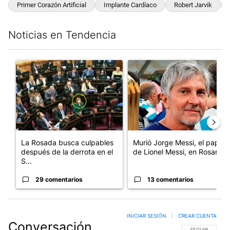
Primer Corazón Artificial
Implante Cardíaco
Robert Jarvik
Noticias en Tendencia
Este listado muestra los artículos con más comentarios en los últim
Un artículo de tendencia con el título "La Rosada busca culpabl
Un artículo de tendencia con e
La Rosada busca culpables
Murió Jorge Messi, el papá
después de la derrota en el
de Lionel Messi, en Rosario
S...
29 comentarios
13 comentarios
INICIAR SESIÓN
|
CREAR CUENTA
Conversación
SIGA ESTA CO
SEGUIR