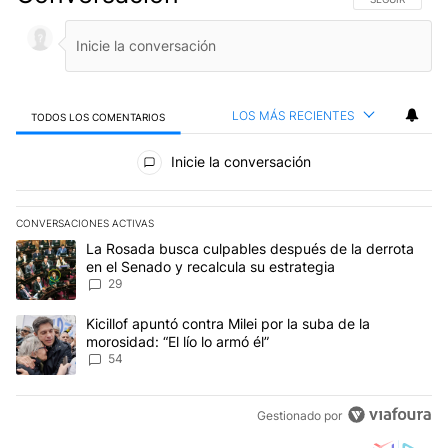
LOS MÁS RECIENTES
TODOS LOS COMENTARIOS
Todos los comentarios
Inicie la conversación
CONVERSACIONES ACTIVAS
Este listado muestra los artículos con más comentarios en los últim
Un artículo de tendencia con el título "La Rosada busca culpables
La Rosada busca culpables después de la derrota
en el Senado y recalcula su estrategia
29
Un artículo de tendencia con el título "Kicillof apuntó contra Milei 
Kicillof apuntó contra Milei por la suba de la
morosidad: “El lío lo armó él”
54
Gestionado por