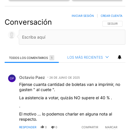
INICIAR SESIÓN
|
CREAR CUENTA
Conversación
SIGA ESTA CO
SEGUIR
LOS MÁS RECIENTES
TODOS LOS COMENTARIOS
1
Todos los comentarios
Comentario de Octavio Paez.
Octavio Paez
26 DE JUNIO DE 2025
OP
Fijense cuanta cantidad de boletas van a imprimir, no
gasten " al cuete ".
La asistencia a votar, quizás NO supere el 40 % .
.
El motivo ... lo podemos charlar en alguna nota al
respecto.
RESPONDER
0
0
COMPARTIR
MARCAR