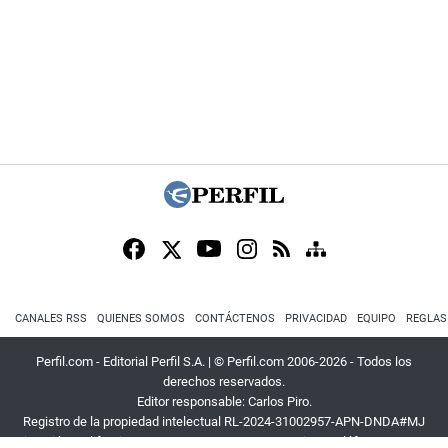
CANALES RSS
QUIENES SOMOS
CONTÁCTENOS
PRIVACIDAD
EQUIPO
REGLAS
Perfil.com - Editorial Perfil S.A.
| © Perfil.com 2006-2026 - Todos los
derechos reservados.
Editor responsable: Carlos Piro.
Registro de la propiedad intelectual RL-2024-31002957-APN-DNDA#MJ
Dirección:
California 2715
,
C1289ABI
,
CABA, Argentina
| Teléfono:
+54 9 11