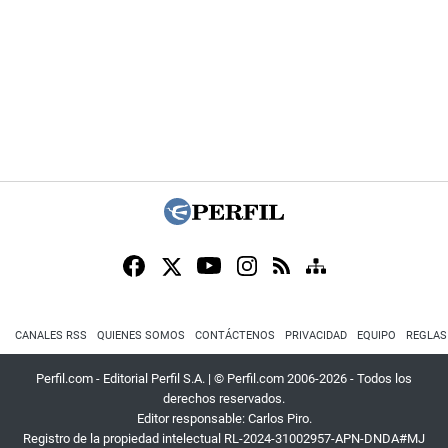
CANALES RSS
QUIENES SOMOS
CONTÁCTENOS
PRIVACIDAD
EQUIPO
REGLAS
Perfil.com - Editorial Perfil S.A.
| © Perfil.com 2006-2026 - Todos los
derechos reservados.
Editor responsable: Carlos Piro.
Registro de la propiedad intelectual RL-2024-31002957-APN-DNDA#MJ