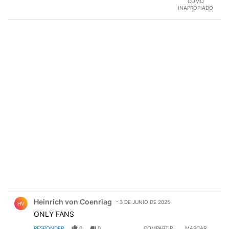
COMO
INAPROPIADO
Comentario de Heinrich von Coenriag.
Heinrich von Coenriag
3 DE JUNIO DE 2025
HV
ONLY FANS
RESPONDER
0
0
COMPARTIR
MARCAR