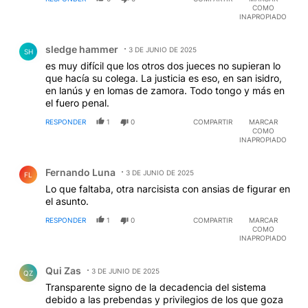
COMO
INAPROPIADO
Comentario de sledge hammer.
sledge hammer
3 DE JUNIO DE 2025
SH
es muy difícil que los otros dos jueces no supieran lo
que hacía su colega. La justicia es eso, en san isidro,
en lanús y en lomas de zamora. Todo tongo y más en
el fuero penal.
RESPONDER
1
0
COMPARTIR
MARCAR
COMO
INAPROPIADO
Comentario de Fernando Luna.
Fernando Luna
3 DE JUNIO DE 2025
FL
Lo que faltaba, otra narcisista con ansias de figurar en
el asunto.
RESPONDER
1
0
COMPARTIR
MARCAR
COMO
INAPROPIADO
Comentario de Qui Zas.
Qui Zas
3 DE JUNIO DE 2025
QZ
Transparente signo de la decadencia del sistema
debido a las prebendas y privilegios de los que goza