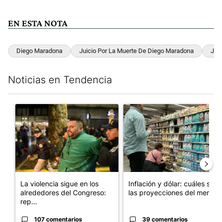
EN ESTA NOTA
Diego Maradona
Juicio Por La Muerte De Diego Maradona
Jue
Noticias en Tendencia
Este listado muestra los artículos con más comentarios en los últim
Un artículo de tendencia con el título "La violencia sigue en lo
Un artículo de tendencia con e
La violencia sigue en los
Inflación y dólar: cuáles son
alrededores del Congreso:
las proyecciones del merc...
rep...
107 comentarios
39 comentarios