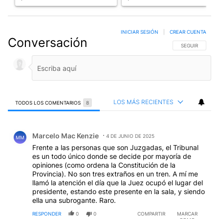
INICIAR SESIÓN
|
CREAR CUENTA
Conversación
SIGA ESTA CO
SEGUIR
LOS MÁS RECIENTES
TODOS LOS COMENTARIOS
8
Todos los comentarios
Comentario de Marcelo Mac Kenzie.
Marcelo Mac Kenzie
4 DE JUNIO DE 2025
MM
Frente a las personas que son Juzgadas, el Tribunal
es un todo único donde se decide por mayoría de
opiniones (como ordena la Constitución de la
Provincia). No son tres extraños en un tren. A mí me
llamó la atención el día que la Juez ocupó el lugar del
presidente, estando este presente en la sala, y siendo
ella una subrogante. Raro.
RESPONDER
0
0
COMPARTIR
MARCAR