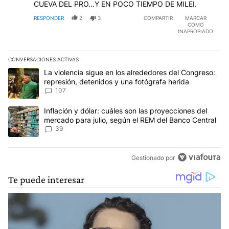
CUEVA DEL PRO…Y EN POCO TIEMPO DE MILEI.
RESPONDER
2
3
COMPARTIR
MARCAR
COMO
INAPROPIADO
CONVERSACIONES ACTIVAS
Este listado muestra los artículos con más comentarios en los últim
Un artículo de tendencia con el título "La violencia sigue en los 
La violencia sigue en los alrededores del Congreso:
represión, detenidos y una fotógrafa herida
107
Un artículo de tendencia con el título "Inflación y dólar: cuáles 
Inflación y dólar: cuáles son las proyecciones del
mercado para julio, según el REM del Banco Central
39
Gestionado por