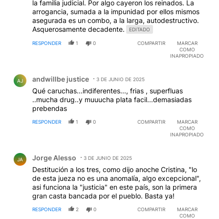
la familia judicial. Por algo cayeron los reinados. La
arrogancia, sumada a la impunidad por ellos mismos
asegurada es un combo, a la larga, autodestructivo.
Asquerosamente decadente.
EDITADO
RESPONDER
1
0
COMPARTIR
MARCAR
COMO
INAPROPIADO
Comentario de andwillbe justice.
andwillbe justice
3 DE JUNIO DE 2025
AJ
Qué caruchas...indiferentes..., frias , superfluas
..mucha drug..y muuucha plata facil...demasiadas
prebendas
RESPONDER
1
0
COMPARTIR
MARCAR
COMO
INAPROPIADO
Comentario de Jorge Alesso.
Jorge Alesso
3 DE JUNIO DE 2025
JA
Destitución a los tres, como dijo anoche Cristina, "lo
de esta jueza no es una anomalía, algo excepcional",
asi funciona la "justicia" en este país, son la primera
gran casta bancada por el pueblo. Basta ya!
RESPONDER
2
0
COMPARTIR
MARCAR
COMO