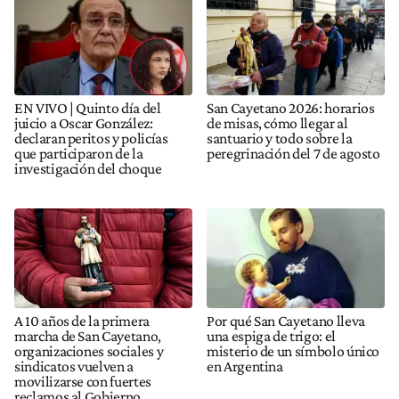
EN VIVO | Quinto día del
San Cayetano 2026: horarios
juicio a Oscar González:
de misas, cómo llegar al
declaran peritos y policías
santuario y todo sobre la
que participaron de la
peregrinación del 7 de agosto
investigación del choque
A 10 años de la primera
Por qué San Cayetano lleva
marcha de San Cayetano,
una espiga de trigo: el
organizaciones sociales y
misterio de un símbolo único
sindicatos vuelven a
en Argentina
movilizarse con fuertes
reclamos al Gobierno