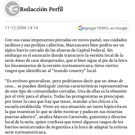
Redacción Perfil
11-12-2006 14:14
Agregar PERFIL en Google
Con sus casas imponentes pintadas en tonos pastel, sus cuidados
jardines y sus prolijas callecitas, Manzanares bien podría ser un
típico barrio cerrado de las afueras de Capital Federal. Sin
embargo es el escenario donde transcurre la versión local de la
serie
Amas
de casa desesperadas
, que si bien sigue al pie de la letra
los lineamientos de la versión norteamericana, tiene ciertos
rasgos que identifican al “mundo country” local.
“Es erróneo generalizar, pero podríamos decir que en
Amas de
casa...
se pueden distinguir ciertas características representativas
de este tipo de comunidades cerradas. Una de ellas es la obsesión
por el vivir para el afuera. Todas las protagonistas se preocupan
por tener la casa que hay que tener, mandar a los chicos a la
escuela establecida. Viven en una situación un tanto hipócrita en
la que muestran lo que se debe mostrar y padecen sus miserias
puertas adentro”, analiza Marcos Carnevale, guionista y director
local de la serie, quien confiesa que tomó algunos rasgos de los
barrios semicerrados de Argentina a la hora de adaptar la exitosa
serie norteamericana.