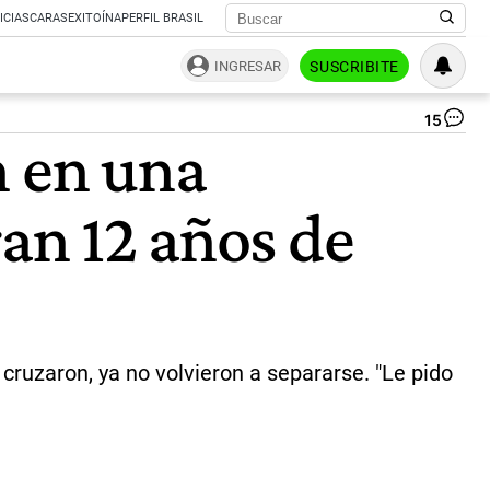
ICIAS
CARAS
EXITOÍNA
PERFIL BRASIL
INGRESAR
SUSCRIBITE
15
Am
n en una
en
un
ins
ran 12 años de
de
sa
me
|
Er
Pa
cruzaron, ya no volvieron a separarse. "Le pido