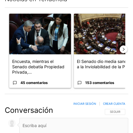
Este listado muestra los artículos con más comentarios en los últim
Un artículo de tendencia con el título "Encuesta, mientras el
Un artículo de tendencia con e
Encuesta, mientras el
El Senado dio media sanción
Senado debatía Propiedad
a la Inviolabilidad de la P...
Privada,...
45 comentarios
153 comentarios
INICIAR SESIÓN
|
CREAR CUENTA
Conversación
SIGA ESTA CO
SEGUIR