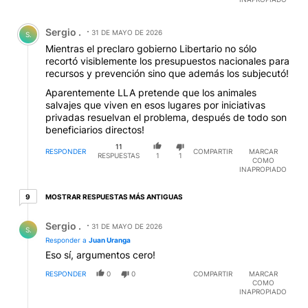
Comentario de Sergio ..
Sergio .
31 DE MAYO DE 2026
S.
Mientras el preclaro gobierno Libertario no sólo
recortó visiblemente los presupuestos nacionales para
recursos y prevención sino que además los subjecutó!
Aparentemente LLA pretende que los animales
salvajes que viven en esos lugares por iniciativas
privadas resuelvan el problema, después de todo son
beneficiarios directos!
11
RESPONDER
COMPARTIR
MARCAR
RESPUESTAS
1
1
COMO
INAPROPIADO
9 respuestas más antiguas
MOSTRAR RESPUESTAS MÁS ANTIGUAS
9
Respuesta de Sergio ..
Sergio .
31 DE MAYO DE 2026
S.
Responder a
Juan Uranga
Eso sí, argumentos cero!
RESPONDER
0
0
COMPARTIR
MARCAR
COMO
INAPROPIADO