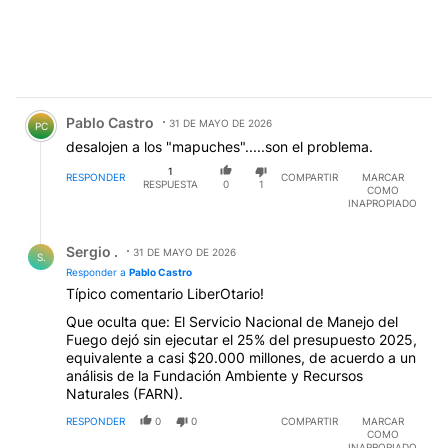
Comentario de Pablo Castro.
Pablo Castro
31 DE MAYO DE 2026
PC
desalojen a los "mapuches".....son el problema.
1
RESPONDER
COMPARTIR
MARCAR
RESPUESTA
0
1
COMO
INAPROPIADO
Respuesta de Sergio ..
Sergio .
31 DE MAYO DE 2026
S.
Responder a
Pablo Castro
Típico comentario LiberOtario!
Que oculta que: El Servicio Nacional de Manejo del
Fuego dejó sin ejecutar el 25% del presupuesto 2025,
equivalente a casi $20.000 millones, de acuerdo a un
análisis de la Fundación Ambiente y Recursos
Naturales (FARN).
RESPONDER
0
0
COMPARTIR
MARCAR
COMO
INAPROPIADO