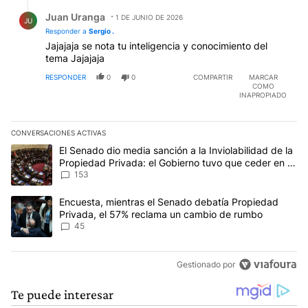
Respuesta de Juan Uranga.
Juan Uranga
1 DE JUNIO DE 2026
JU
Responder a
Sergio .
Jajajaja se nota tu inteligencia y conocimiento del
tema Jajajaja
RESPONDER
0
0
COMPARTIR
MARCAR
COMO
INAPROPIADO
CONVERSACIONES ACTIVAS
Este listado muestra los artículos con más comentarios en los últim
Un artículo de tendencia con el título "El Senado dio media sanci
El Senado dio media sanción a la Inviolabilidad de la
Propiedad Privada: el Gobierno tuvo que ceder en la
Ley del Manejo del Fuego
153
Un artículo de tendencia con el título "Encuesta, mientras el Se
Encuesta, mientras el Senado debatía Propiedad
Privada, el 57% reclama un cambio de rumbo
45
Gestionado por