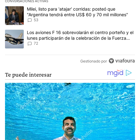
CONVERSACIONES ACTIVAS
Este listado muestra los artículos con más comentarios en los últim
Un artículo de tendencia con el título "Milei, listo para 'atajar' 
Milei, listo para 'atajar' corridas: posteó que
"Argentina tendrá entre US$ 60 y 70 mil millones"
53
Un artículo de tendencia con el título "Los aviones F 16 sobrevola
Los aviones F 16 sobrevolarán el centro porteño y el
lunes participarán de la celebración de la Fuerza
Aérea
72
Gestionado por