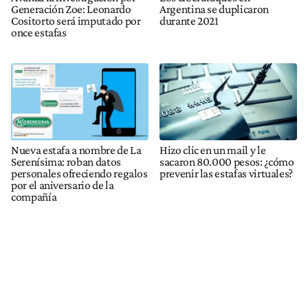
Generación Zoe: Leonardo
Argentina se duplicaron
Cositorto será imputado por
durante 2021
once estafas
Nueva estafa a nombre de La
Hizo clic en un mail y le
Serenísima: roban datos
sacaron 80.000 pesos: ¿cómo
personales ofreciendo regalos
prevenir las estafas virtuales?
por el aniversario de la
compañía