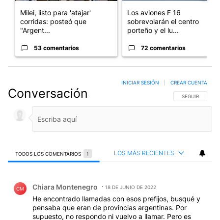
Milei, listo para 'atajar'
Los aviones F 16
corridas: posteó que
sobrevolarán el centro
"Argent...
porteño y el lu...
53 comentarios
72 comentarios
INICIAR SESIÓN
|
CREAR CUENTA
Conversación
SIGA ESTA CO
SEGUIR
LOS MÁS RECIENTES
TODOS LOS COMENTARIOS
1
Todos los comentarios
Comentario de Chiara Montenegro.
Chiara Montenegro
18 DE JUNIO DE 2022
CM
He encontrado llamadas con esos prefijos, busqué y
pensaba que eran de provincias argentinas. Por
supuesto, no respondo ni vuelvo a llamar. Pero es