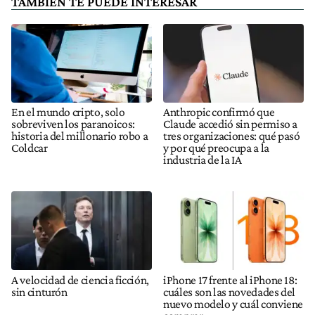
TAMBIÉN TE PUEDE INTERESAR
En el mundo cripto, solo
Anthropic confirmó que
sobreviven los paranoicos:
Claude accedió sin permiso a
historia del millonario robo a
tres organizaciones: qué pasó
Coldcar
y por qué preocupa a la
industria de la IA
A velocidad de ciencia ficción,
iPhone 17 frente al iPhone 18:
sin cinturón
cuáles son las novedades del
nuevo modelo y cuál conviene