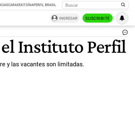
ICIAS
CARAS
EXITOÍNA
PERFIL BRASIL
INGRESAR
SUSCRIBITE
Sa
l Instituto Perfil
me
en
pa
|
e y las vacantes son limitadas.
ce