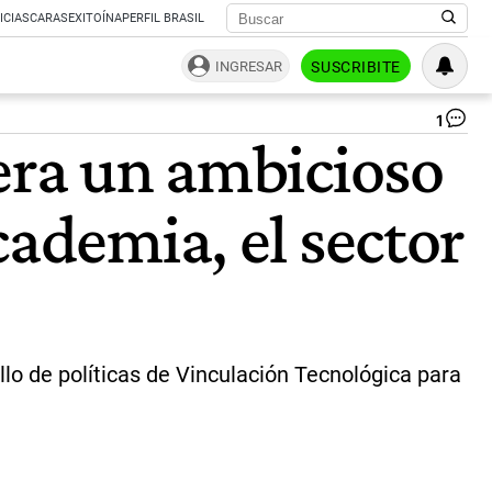
ICIAS
CARAS
EXITOÍNA
PERFIL BRASIL
INGRESAR
SUSCRIBITE
1
U
dera un ambicioso
|
ce
cademia, el sector
lo de políticas de Vinculación Tecnológica para