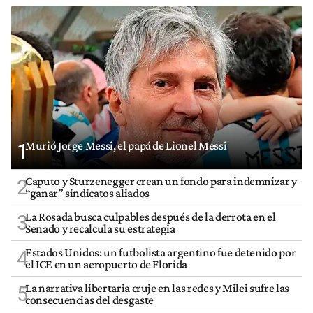
Murió Jorge Messi, el papá de Lionel Messi
1
Caputo y Sturzenegger crean un fondo para indemnizar y
2
“ganar” sindicatos aliados
La Rosada busca culpables después de la derrota en el
3
Senado y recalcula su estrategia
Estados Unidos: un futbolista argentino fue detenido por
4
el ICE en un aeropuerto de Florida
La narrativa libertaria cruje en las redes y Milei sufre las
5
consecuencias del desgaste