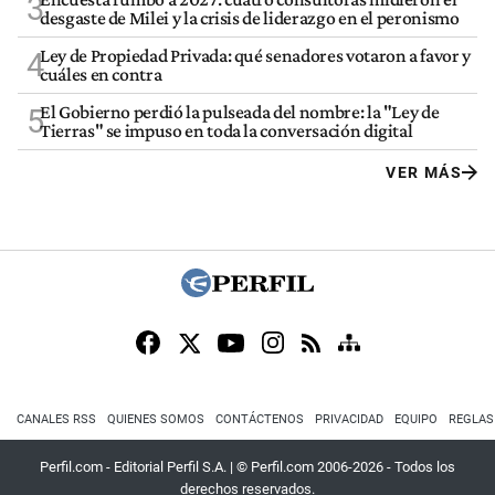
3
desgaste de Milei y la crisis de liderazgo en el peronismo
Ley de Propiedad Privada: qué senadores votaron a favor y
4
cuáles en contra
El Gobierno perdió la pulseada del nombre: la "Ley de
5
Tierras" se impuso en toda la conversación digital
VER MÁS
CANALES RSS
QUIENES SOMOS
CONTÁCTENOS
PRIVACIDAD
EQUIPO
REGLAS
Perfil.com - Editorial Perfil S.A.
| © Perfil.com 2006-2026 - Todos los
derechos reservados.