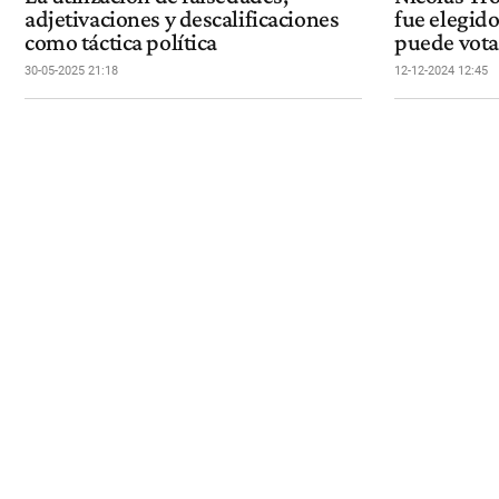
adjetivaciones y descalificaciones
fue elegid
como táctica política
puede vota
30-05-2025 21:18
12-12-2024 12:45