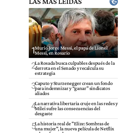
LAS MÁS LEÍDAS
Murió Jorge Messi, el papá de Lionel
1
Messi, en Rosario
La Rosada busca culpables después de la
2
derrota en el Senado y recalcula su
estrategia
Caputo y Sturzenegger crean un fondo
3
para indemnizar y “ganar” sindicatos
aliados
La narrativa libertaria cruje en las redes y
4
Milei sufre las consecuencias del
desgaste
La historia real de "Elize: Sombras de
5
una mujer", la nueva película de Netflix