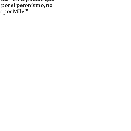
o por el peronismo, no
r por Milei"