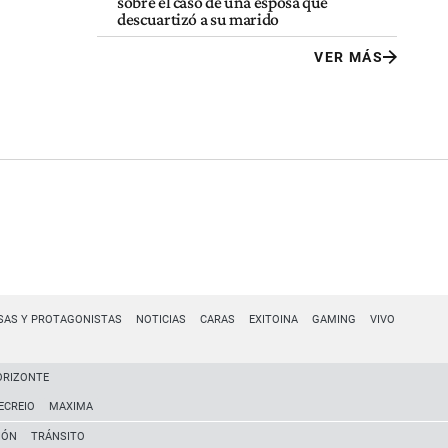
sobre el caso de una esposa que
descuartizó a su marido
VER MÁS
SAS Y PROTAGONISTAS
NOTICIAS
CARAS
EXITOINA
GAMING
VIVO
ORIZONTE
ECREIO
MAXIMA
IÓN
TRÁNSITO