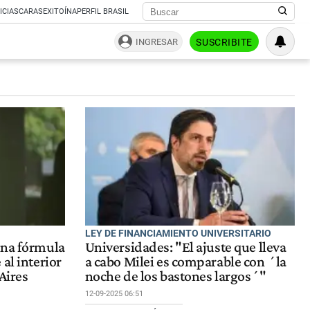
ICIAS
CARAS
EXITOÍNA
PERFIL BRASIL
INGRESAR
SUSCRIBITE
LEY DE FINANCIAMIENTO UNIVERSITARIO
una fórmula
Universidades: "El ajuste que lleva
al interior
a cabo Milei es comparable con ´la
Aires
noche de los bastones largos´"
12-09-2025 06:51