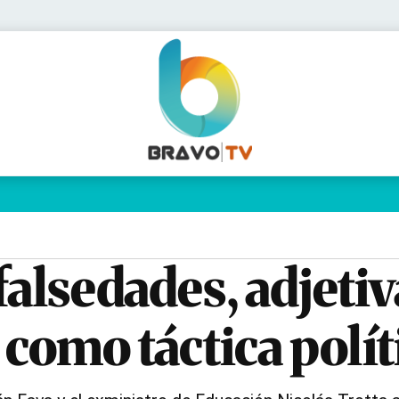
Política
Pymes
Salud
Internacional
Clima
Deportes
Business
Noticias
Caras
 falsedades, adjeti
 como táctica polít