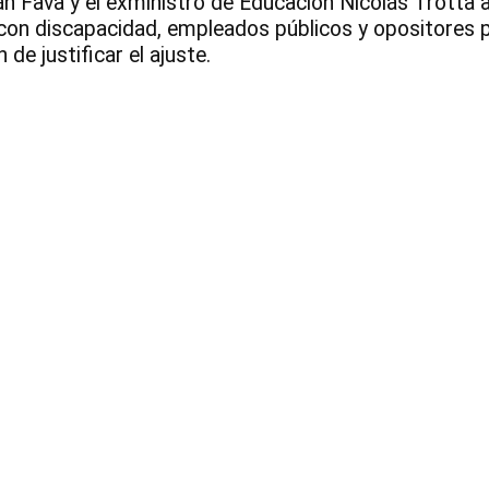
n Fava y el exministro de Educación Nicolás Trotta an
con discapacidad, empleados públicos y opositores po
de justificar el ajuste.