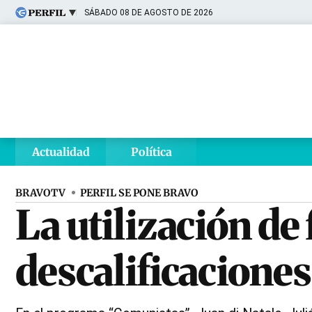
SÁBADO 08 DE AGOSTO DE 2026
Últimas noticias
Inicio
Ahora
Opinión
Cultura
Arte
Educación
Videos
Córdoba
Reperfilar
Diario del Juicio
Actualidad
Política
BRAVOTV
PERFIL SE PONE BRAVO
La utilización de
descalificaciones