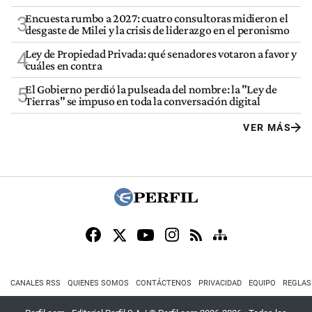
Encuesta rumbo a 2027: cuatro consultoras midieron el
3
desgaste de Milei y la crisis de liderazgo en el peronismo
Ley de Propiedad Privada: qué senadores votaron a favor y
4
cuáles en contra
El Gobierno perdió la pulseada del nombre: la "Ley de
5
Tierras" se impuso en toda la conversación digital
VER MÁS
CANALES RSS
QUIENES SOMOS
CONTÁCTENOS
PRIVACIDAD
EQUIPO
REGLAS