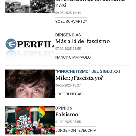
nazi
09-05-2025 19:44
YOEL SCHVARTZ*
DIRIGENCIAS
Más allá del fascismo
07-02-2025 23:55
NANCY GIAMPAOLO
“PINOCHETISMO” DEL SIGLO XXI
Milei: ¿Fascista yo?
06-02-2025 16:27
JOSÉ BENEGAS
OPINIÓN
Falsismo
01-02-2025 23:55
JORGE FONTEVECCHIA