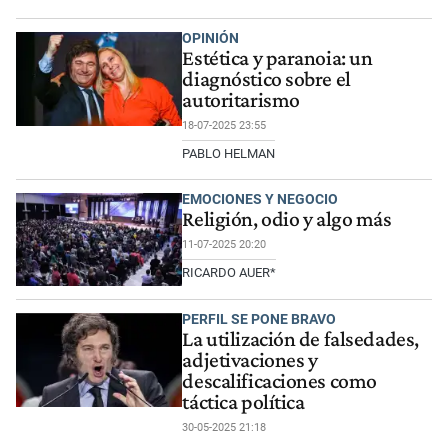
OPINIÓN
Estética y paranoia: un
diagnóstico sobre el
autoritarismo
18-07-2025 23:55
PABLO HELMAN
EMOCIONES Y NEGOCIO
Religión, odio y algo más
11-07-2025 20:20
RICARDO AUER*
PERFIL SE PONE BRAVO
La utilización de falsedades,
adjetivaciones y
descalificaciones como
táctica política
30-05-2025 21:18