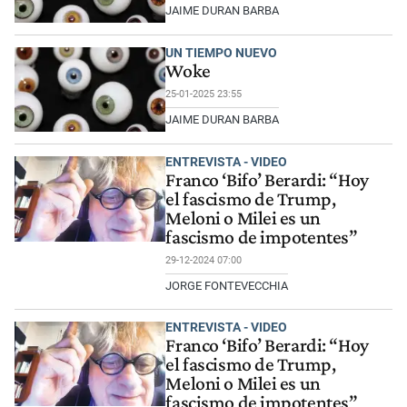
JAIME DURAN BARBA
UN TIEMPO NUEVO
Woke
25-01-2025 23:55
JAIME DURAN BARBA
ENTREVISTA - VIDEO
Franco ‘Bifo’ Berardi: “Hoy
el fascismo de Trump,
Meloni o Milei es un
fascismo de impotentes”
29-12-2024 07:00
JORGE FONTEVECCHIA
ENTREVISTA - VIDEO
Franco ‘Bifo’ Berardi: “Hoy
el fascismo de Trump,
Meloni o Milei es un
fascismo de impotentes”