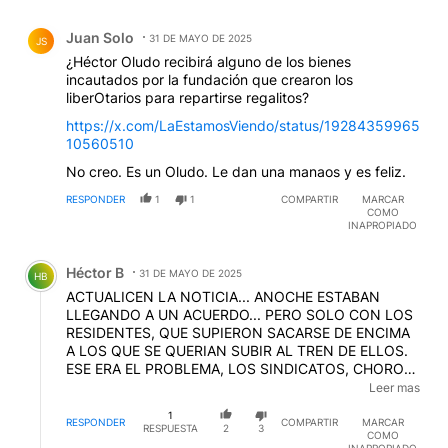
Comentario de Juan Solo.
Juan Solo
31 DE MAYO DE 2025
JS
¿Héctor Oludo recibirá alguno de los bienes
incautados por la fundación que crearon los
liberOtarios para repartirse regalitos?
https://x.com/LaEstamosViendo/status/19284359965
10560510
No creo. Es un Oludo. Le dan una manaos y es feliz.
RESPONDER
1
1
COMPARTIR
MARCAR
COMO
INAPROPIADO
Comentario de Héctor B.
Héctor B
31 DE MAYO DE 2025
HB
ACTUALICEN LA NOTICIA... ANOCHE ESTABAN
LLEGANDO A UN ACUERDO... PERO SOLO CON LOS
RESIDENTES, QUE SUPIERON SACARSE DE ENCIMA
A LOS QUE SE QUERIAN SUBIR AL TREN DE ELLOS.
ESE ERA EL PROBLEMA, LOS SINDICATOS, CHOROS,
ÑOQUIS Y DEMAS ESPANTAJOS QUE "SE QUISIERON
Leer mas
IGUALAR" A LOS MEDICOS RESIDENTES... ESOS SON
1
LOS QUE ODIAN A LOS NIÑOS, Y TRANSFORMARON
RESPONDER
COMPARTIR
MARCAR
RESPUESTA
2
3
COMO
UN HOSPITAL EJEMPLAR, ENA UNA CUEVA DE
INAPROPIADO