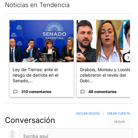
Noticias en Tendencia
Este listado muestra los artículos con más comentarios en los últim
Un artículo de tendencia con el título "Ley de Tierras: ante el 
Un artículo de tendencia con e
Ley de Tierras: ante el
Grabois, Moreau y Lousteau
riesgo de derrota en el
celebraron el revés del
Senado,...
Gobi...
310 comentarios
46 comentarios
INICIAR SESIÓN
|
CREAR CUENTA
Conversación
SIGA ESTA CO
SEGUIR