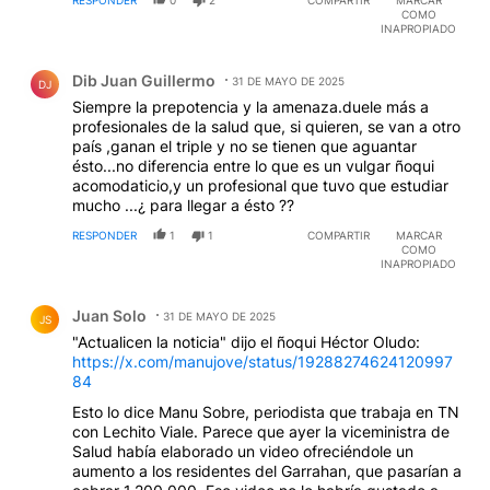
mayores? jejeje
COMO
INAPROPIADO
Comentario de Dib Juan Guillermo.
Dib Juan Guillermo
31 DE MAYO DE 2025
DJ
Siempre la prepotencia y la amenaza.duele más a
profesionales de la salud que, si quieren, se van a otro
país ,ganan el triple y no se tienen que aguantar
ésto...no diferencia entre lo que es un vulgar ñoqui
acomodaticio,y un profesional que tuvo que estudiar
mucho ...¿ para llegar a ésto ??
RESPONDER
1
1
COMPARTIR
MARCAR
COMO
INAPROPIADO
Comentario de Juan Solo.
Juan Solo
31 DE MAYO DE 2025
JS
"Actualicen la noticia" dijo el ñoqui Héctor Oludo:
https://x.com/manujove/status/19288274624120997
84
Esto lo dice Manu Sobre, periodista que trabaja en TN
con Lechito Viale. Parece que ayer la viceministra de
Salud había elaborado un video ofreciéndole un
aumento a los residentes del Garrahan, que pasarían a