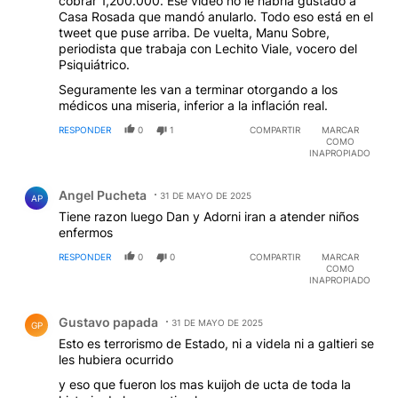
cobrar 1,200.000. Ese video no le habría gustado a
Casa Rosada que mandó anularlo. Todo eso está en el
tweet que puse arriba. De vuelta, Manu Sobre,
periodista que trabaja con Lechito Viale, vocero del
Psiquiátrico.
Seguramente les van a terminar otorgando a los
médicos una miseria, inferior a la inflación real.
RESPONDER
0
1
COMPARTIR
MARCAR
COMO
INAPROPIADO
Comentario de Angel Pucheta.
Angel Pucheta
31 DE MAYO DE 2025
AP
Tiene razon luego Dan y Adorni iran a atender niños
enfermos
RESPONDER
0
0
COMPARTIR
MARCAR
COMO
INAPROPIADO
Comentario de Gustavo papada.
Gustavo papada
31 DE MAYO DE 2025
GP
Esto es terrorismo de Estado, ni a videla ni a galtieri se
les hubiera ocurrido
y eso que fueron los mas kuijoh de ucta de toda la