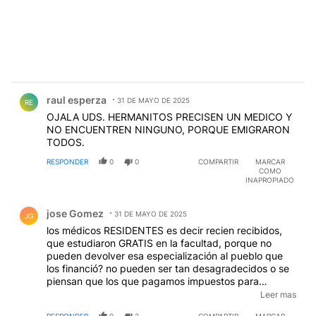
Comentario de raul esperza.
raul esperza
31 DE MAYO DE 2025
RE
OJALA UDS. HERMANITOS PRECISEN UN MEDICO Y
NO ENCUENTREN NINGUNO, PORQUE EMIGRARON
TODOS.
RESPONDER
0
0
COMPARTIR
MARCAR
COMO
INAPROPIADO
Comentario de jose Gomez.
jose Gomez
31 DE MAYO DE 2025
JG
los médicos RESIDENTES es decir recien recibidos,
que estudiaron GRATIS en la facultad, porque no
pueden devolver esa especialización al pueblo que
los financió? no pueden ser tan desagradecidos o se
piensan que los que pagamos impuestos para
solventar entre otras cosas su estudios tambien
Leer mas
debemos aportar para que sus salarios sean
RESPONDER
0
2
COMPARTIR
MARCAR