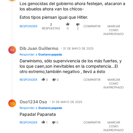
Los genocidas del gobierno ahora festejan, atacaron a
los abuelos ahora van los chicos-
Estos tipos piensan igual que Hitler.
2
RESPONDER
COMPARTIR
MARCAR
RESPUESTAS
0
2
COMO
INAPROPIADO
Respuesta de Dib Juan Guillermo.
Dib Juan Guillermo
31 DE MAYO DE 2025
DJ
Responder a
Gustavo papada
Darwinismo, sólo supervivencia de los más fuertes, y
los que caen,son inevitables en la competencia...El
otro extremo,también negativo , llevó a ésto
RESPONDER
0
0
COMPARTIR
MARCAR
COMO
INAPROPIADO
Respuesta de Oso1234 Oso.
Oso1234 Oso
31 DE MAYO DE 2025
OO
Responder a
Gustavo papada
Papada! Papanata
RESPONDER
1
0
COMPARTIR
MARCAR
COMO
INAPROPIADO