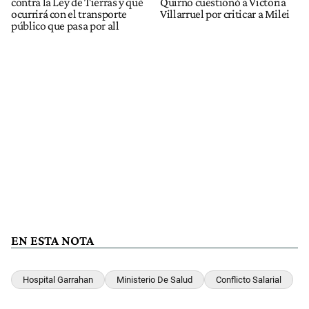
contra la Ley de Tierras y qué
Quirno cuestionó a Victoria
ocurrirá con el transporte
Villarruel por criticar a Milei
público que pasa por all
EN ESTA NOTA
Hospital Garrahan
Ministerio De Salud
Conflicto Salarial