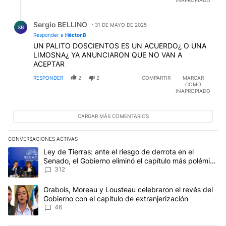
ÑOQUIS. BIEN POR LOS RESIDENTES, NO DEJARON
QUE LA POLITICA LOS MANCHE
Respuesta de Sergio BELLINO.
Sergio BELLINO
31 DE MAYO DE 2025
SB
Responder a
Héctor B
UN PALITO DOSCIENTOS ES UN ACUERDO¿ O UNA
LIMOSNA¿ YA ANUNCIARON QUE NO VAN A
ACEPTAR
RESPONDER
2
2
COMPARTIR
MARCAR
COMO
INAPROPIADO
CARGAR MÁS COMENTARIOS
CONVERSACIONES ACTIVAS
Este listado muestra los artículos con más comentarios en los últim
Un artículo de tendencia con el título "Ley de Tierras: ante el ri
Ley de Tierras: ante el riesgo de derrota en el
Senado, el Gobierno eliminó el capítulo más polémico
del proyecto
312
Un artículo de tendencia con el título "Grabois, Moreau y Lousteau
Grabois, Moreau y Lousteau celebraron el revés del
Gobierno con el capítulo de extranjerización
46