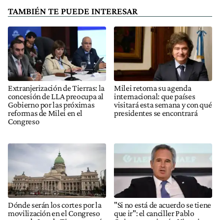
TAMBIÉN TE PUEDE INTERESAR
Extranjerización de Tierras: la
Milei retoma su agenda
concesión de LLA preocupa al
internacional: que países
Gobierno por las próximas
visitará esta semana y con qué
reformas de Milei en el
presidentes se encontrará
Congreso
Dónde serán los cortes por la
"Si no está de acuerdo se tiene
movilización en el Congreso
que ir": el canciller Pablo