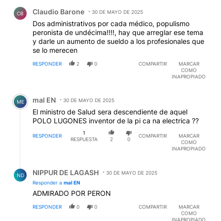
Comentario de Claudio Barone.
Claudio Barone
30 DE MAYO DE 2025
CB
Dos administrativos por cada médico, populismo
peronista de undécima!!!!, hay que arreglar ese tema
y darle un aumento de sueldo a los profesionales que
se lo merecen
RESPONDER
2
0
COMPARTIR
MARCAR
COMO
INAPROPIADO
Comentario de mal EN.
mal EN
30 DE MAYO DE 2025
ME
El ministro de Salud sera descendiente de aquel
POLO LUGONES inventor de la pi ca na electrica ??
1
RESPONDER
COMPARTIR
MARCAR
RESPUESTA
2
0
COMO
INAPROPIADO
Respuesta de NIPPUR DE LAGASH.
NIPPUR DE LAGASH
30 DE MAYO DE 2025
ND
Responder a
mal EN
ADMIRADO POR PERON
RESPONDER
0
0
COMPARTIR
MARCAR
COMO
INAPROPIADO