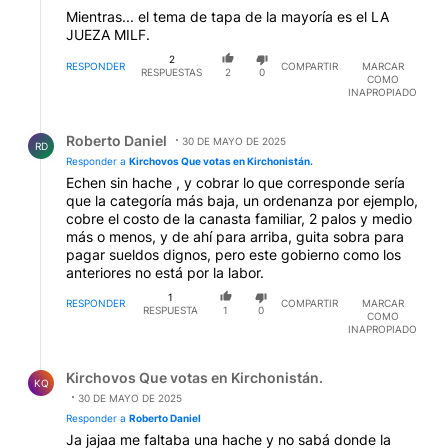
Mientras... el tema de tapa de la mayoría es el LA
JUEZA MILF.
2
RESPONDER
COMPARTIR
MARCAR
RESPUESTAS
2
0
COMO
INAPROPIADO
Respuesta de Roberto Daniel.
Roberto Daniel
30 DE MAYO DE 2025
RD
Responder a
Kirchovos Que votas en Kirchonistán.
Echen sin hache , y cobrar lo que corresponde sería
que la categoría más baja, un ordenanza por ejemplo,
cobre el costo de la canasta familiar, 2 palos y medio
más o menos, y de ahí para arriba, guita sobra para
pagar sueldos dignos, pero este gobierno como los
anteriores no está por la labor.
1
RESPONDER
COMPARTIR
MARCAR
RESPUESTA
1
0
COMO
INAPROPIADO
Respuesta de Kirchovos Que votas en Kirchonistán..
Kirchovos Que votas en Kirchonistán.
KQ
30 DE MAYO DE 2025
Responder a
Roberto Daniel
Ja jajaa me faltaba una hache y no sabá donde la