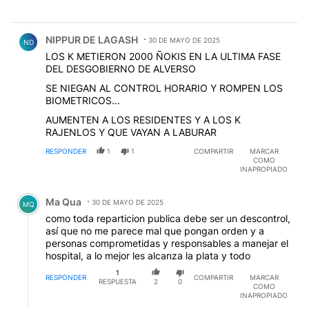
Comentario de NIPPUR DE LAGASH.
NIPPUR DE LAGASH
30 DE MAYO DE 2025
ND
LOS K METIERON 2000 ÑOKIS EN LA ULTIMA FASE
DEL DESGOBIERNO DE ALVERSO
SE NIEGAN AL CONTROL HORARIO Y ROMPEN LOS
BIOMETRICOS...
AUMENTEN A LOS RESIDENTES Y A LOS K
RAJENLOS Y QUE VAYAN A LABURAR
RESPONDER
1
1
COMPARTIR
MARCAR
COMO
INAPROPIADO
Comentario de Ma Qua.
Ma Qua
30 DE MAYO DE 2025
MQ
como toda reparticion publica debe ser un descontrol,
así que no me parece mal que pongan orden y a
personas comprometidas y responsables a manejar el
hospital, a lo mejor les alcanza la plata y todo
1
RESPONDER
COMPARTIR
MARCAR
RESPUESTA
2
0
COMO
INAPROPIADO