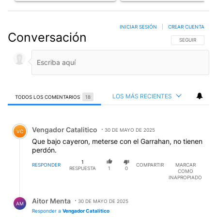
INICIAR SESIÓN
|
CREAR CUENTA
Conversación
SIGA ESTA CO
SEGUIR
LOS MÁS RECIENTES
TODOS LOS COMENTARIOS
18
Todos los comentarios
Comentario de Vengador Catalitico.
Vengador Catalitico
30 DE MAYO DE 2025
VC
Que bajo cayeron, meterse con el Garrahan, no tienen
perdón.
1
RESPONDER
COMPARTIR
MARCAR
RESPUESTA
1
0
COMO
INAPROPIADO
Respuesta de Aitor Menta.
Aitor Menta
30 DE MAYO DE 2025
AM
Responder a
Vengador Catalitico