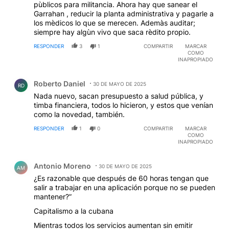
pùblicos para militancia. Ahora hay que sanear el
Garrahan , reducir la planta administrativa y pagarle a
los mèdicos lo que se merecen. Ademàs auditar;
siempre hay algùn vivo que saca rèdito propio.
RESPONDER
3
1
COMPARTIR
MARCAR
COMO
INAPROPIADO
Comentario de Roberto Daniel.
Roberto Daniel
30 DE MAYO DE 2025
RD
Nada nuevo, sacan presupuesto a salud pública, y
timba financiera, todos lo hicieron, y estos que venían
como la novedad, también.
RESPONDER
1
0
COMPARTIR
MARCAR
COMO
INAPROPIADO
Comentario de Antonio Moreno.
Antonio Moreno
30 DE MAYO DE 2025
AM
¿Es razonable que después de 60 horas tengan que
salir a trabajar en una aplicación porque no se pueden
mantener?”
Capitalismo a la cubana
Mientras todos los servicios aumentan sin emitir