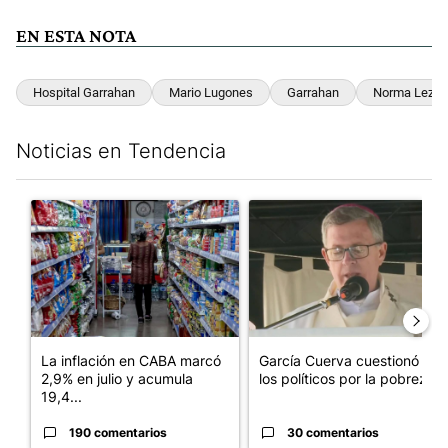
EN ESTA NOTA
Hospital Garrahan
Mario Lugones
Garrahan
Norma Leza
Noticias en Tendencia
Este listado muestra los artículos con más comentarios en los últim
Un artículo de tendencia con el título "La inflación en CABA m
Un artículo de tendencia con e
La inflación en CABA marcó
García Cuerva cuestionó a
2,9% en julio y acumula
los políticos por la pobreza
19,4...
190 comentarios
30 comentarios