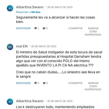
Respuesta de Albertina Swann.
Albertina Swann
30 DE MAYO DE 2025
AS
Responder a
Ma Qua
Seguramente les va a alcanzar si hacen las cosas
bien.
RESPONDER
1
0
COMPARTIR
MARCAR
COMO
INAPROPIADO
Comentario de mal EN.
mal EN
30 DE MAYO DE 2025
ME
El ministro de Salud instigador de esta locura de sacar
partidas presupuestarias al Hospital Garraham tendra
algo que ver con el conocido POLO del mismo
apellido que INVENTO LA PI CA NA electrica ???
Creo que no caben dudas.....Lo siniestro see lleva en
la sangre
RESPONDER
0
0
COMPARTIR
MARCAR
COMO
INAPROPIADO
Comentario de Albertina Swann.
Albertina Swann
30 DE MAYO DE 2025
AS
Los k destruyeron todo, manteniendo empleados