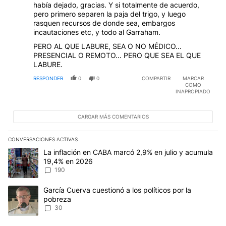
había dejado, gracias. Y si totalmente de acuerdo,
pero primero separen la paja del trigo, y luego
rasquen recursos de donde sea, embargos
incautaciones etc, y todo al Garraham.
PERO AL QUE LABURE, SEA O NO MÉDICO...
PRESENCIAL O REMOTO... PERO QUE SEA EL QUE
LABURE.
RESPONDER
0
0
COMPARTIR
MARCAR
COMO
INAPROPIADO
CARGAR MÁS COMENTARIOS
CONVERSACIONES ACTIVAS
Este listado muestra los artículos con más comentarios en los últim
Un artículo de tendencia con el título "La inflación en CABA mar
La inflación en CABA marcó 2,9% en julio y acumula
19,4% en 2026
190
Un artículo de tendencia con el título "García Cuerva cuestionó a 
García Cuerva cuestionó a los políticos por la
pobreza
30