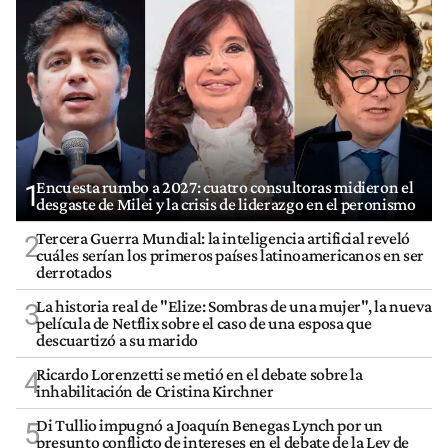
Encuesta rumbo a 2027: cuatro consultoras midieron el
1
desgaste de Milei y la crisis de liderazgo en el peronismo
Tercera Guerra Mundial: la inteligencia artificial reveló
2
cuáles serían los primeros países latinoamericanos en ser
derrotados
La historia real de "Elize: Sombras de una mujer", la nueva
3
película de Netflix sobre el caso de una esposa que
descuartizó a su marido
Ricardo Lorenzetti se metió en el debate sobre la
4
inhabilitación de Cristina Kirchner
Di Tullio impugnó a Joaquín Benegas Lynch por un
5
presunto conflicto de intereses en el debate de la Ley de