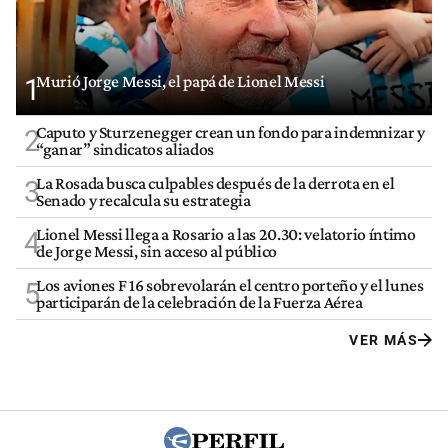
Murió Jorge Messi, el papá de Lionel Messi
1
Caputo y Sturzenegger crean un fondo para indemnizar y
2
“ganar” sindicatos aliados
La Rosada busca culpables después de la derrota en el
3
Senado y recalcula su estrategia
Lionel Messi llega a Rosario a las 20.30: velatorio íntimo
4
de Jorge Messi, sin acceso al público
Los aviones F 16 sobrevolarán el centro porteño y el lunes
5
participarán de la celebración de la Fuerza Aérea
VER MÁS