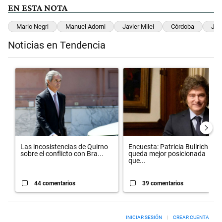
EN ESTA NOTA
Mario Negri
Manuel Adorni
Javier Milei
Córdoba
Jef
Noticias en Tendencia
Este listado muestra los artículos con más comentarios en los últimos 
Un artículo de tendencia con el título "Las incosistencias de Quirno
Un artículo de tendencia con el 
Las incosistencias de Quirno
Encuesta: Patricia Bullrich
sobre el conflicto con Bra...
queda mejor posicionada
que...
44 comentarios
39 comentarios
INICIAR SESIÓN
|
CREAR CUENTA