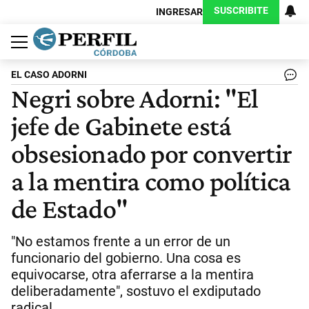
SUSCRIBITE
INGRESAR
Política
Economía
Judiciales
Sociedad
Cultura
Espectáculos
Deportes
Protagonistas
EL CASO ADORNI
Negri sobre Adorni: "El
jefe de Gabinete está
obsesionado por convertir
a la mentira como política
de Estado"
"No estamos frente a un error de un
funcionario del gobierno. Una cosa es
equivocarse, otra aferrarse a la mentira
deliberadamente", sostuvo el exdiputado
radical.