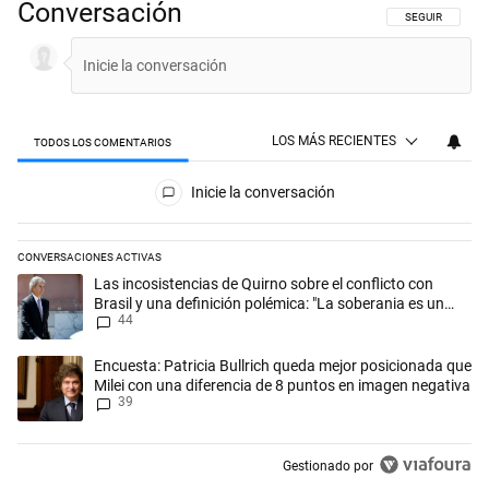
Conversación
SIGA ESTA CON
SEGUIR
LOS MÁS RECIENTES
TODOS LOS COMENTARIOS
Todos los comentarios
Inicie la conversación
CONVERSACIONES ACTIVAS
Este listado muestra los artículos con más comentarios en los últimos 
Un artículo de tendencia con el título "Las incosistencias de Quirno so
Las incosistencias de Quirno sobre el conflicto con
Brasil y una definición polémica: "La soberania es un
44
concepto antiguo"
Un artículo de tendencia con el título "Encuesta: Patricia Bullrich qu
Encuesta: Patricia Bullrich queda mejor posicionada que
Milei con una diferencia de 8 puntos en imagen negativa
39
Gestionado por