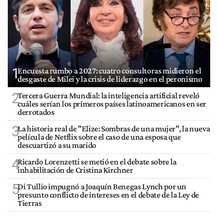
1
Encuesta rumbo a 2027: cuatro consultoras midieron el
desgaste de Milei y la crisis de liderazgo en el peronismo
2
Tercera Guerra Mundial: la inteligencia artificial reveló
cuáles serían los primeros países latinoamericanos en ser
derrotados
3
La historia real de "Elize: Sombras de una mujer", la nueva
película de Netflix sobre el caso de una esposa que
descuartizó a su marido
4
Ricardo Lorenzetti se metió en el debate sobre la
inhabilitación de Cristina Kirchner
5
Di Tullio impugnó a Joaquín Benegas Lynch por un
presunto conflicto de intereses en el debate de la Ley de
Tierras