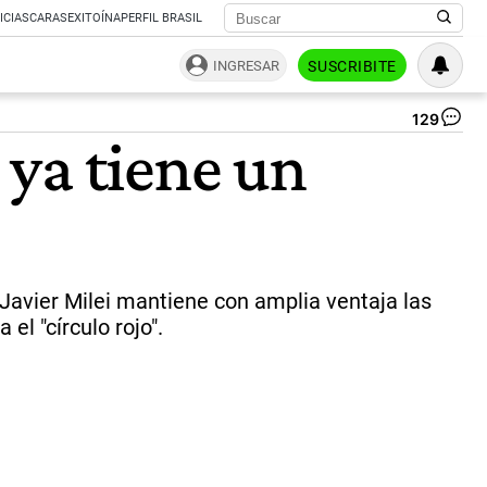
ICIAS
CARAS
EXITOÍNA
PERFIL BRASIL
INGRESAR
SUSCRIBITE
129
Ax
ya tiene un
Kic
go
de
la
pro
de
Bu
Air
e Javier Milei mantiene con amplia ventaja las
|
el "círculo rojo".
NA