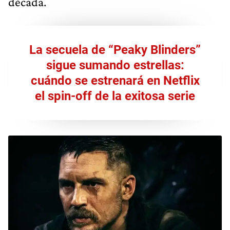
década.
La secuela de “Peaky Blinders”
sigue sumando estrellas:
cuándo se estrenará en Netflix
el spin-off de la exitosa serie