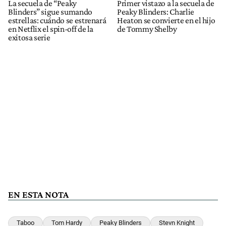
La secuela de “Peaky
Primer vistazo a la secuela de
Blinders” sigue sumando
Peaky Blinders: Charlie
estrellas: cuándo se estrenará
Heaton se convierte en el hijo
en Netflix el spin-off de la
de Tommy Shelby
exitosa serie
EN ESTA NOTA
Taboo
Tom Hardy
Peaky Blinders
Stevn Knight