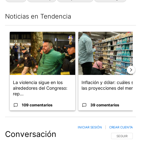
Noticias en Tendencia
Este listado muestra los artículos con más comentarios en los últim
Un artículo de tendencia con el título "La violencia sigue en l
Un artículo de tendencia con e
La violencia sigue en los
Inflación y dólar: cuáles son
alrededores del Congreso:
las proyecciones del merc...
rep...
109 comentarios
39 comentarios
INICIAR SESIÓN
|
CREAR CUENTA
Conversación
SIGA ESTA CO
SEGUIR