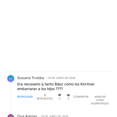
Comentario de Susana Trubba.
Susana Trubba
19 DE JUNIO DE 2026
ST
Era necesario q tanto Báez como los Kirchner
embarraran a los hijos ????
2
RESPONDER
COMPARTIR
MARCAR
RESPUESTAS
0
0
COMO
INAPROPIADO
Respuesta de Ova Adrian.
Ova Adrian
19 DE JUNIO DE 2026