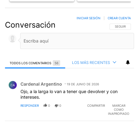
INICIAR SESIÓN
|
CREAR CUENTA
Conversación
SIGA ESTA CO
SEGUIR
LOS MÁS RECIENTES
TODOS LOS COMENTARIOS
56
Todos los comentarios
Comentario de Cardenal Argentino.
Cardenal Argentino
19 DE JUNIO DE 2026
CA
Ojo, a la larga lo van a tener que devolver y con
intereses.
RESPONDER
0
0
COMPARTIR
MARCAR
COMO
INAPROPIADO