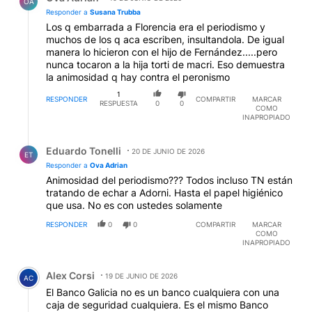
OA
Responder a
Susana Trubba
Los q embarrada a Florencia era el periodismo y
muchos de los q aca escriben, insultandola. De igual
manera lo hicieron con el hijo de Fernández.....pero
nunca tocaron a la hija torti de macri. Eso demuestra
la animosidad q hay contra el peronismo
1
RESPONDER
COMPARTIR
MARCAR
RESPUESTA
0
0
COMO
INAPROPIADO
Respuesta de Eduardo Tonelli.
Eduardo Tonelli
20 DE JUNIO DE 2026
ET
Responder a
Ova Adrian
Animosidad del periodismo??? Todos incluso TN están
tratando de echar a Adorni. Hasta el papel higiénico
que usa. No es con ustedes solamente
RESPONDER
0
0
COMPARTIR
MARCAR
COMO
INAPROPIADO
Comentario de Alex Corsi.
Alex Corsi
19 DE JUNIO DE 2026
AC
El Banco Galicia no es un banco cualquiera con una
caja de seguridad cualquiera. Es el mismo Banco