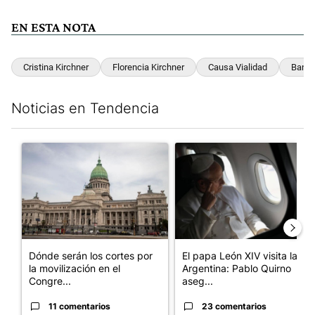
EN ESTA NOTA
Cristina Kirchner
Florencia Kirchner
Causa Vialidad
Banco
Noticias en Tendencia
Este listado muestra los artículos con más comentarios en los últim
Un artículo de tendencia con el título "Dónde serán los cortes p
Un artículo de tendencia con el
Dónde serán los cortes por
El papa León XIV visita la
la movilización en el
Argentina: Pablo Quirno
Congre...
aseg...
11 comentarios
23 comentarios