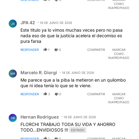
COMO
INAPROPIADO
Comentario de JPA 42.
JPA 42
18 DE JUNIO DE 2026
J4
Este titulo ya lo vimos muchas veces pero no pasa
nada eso de que la justicia acelera el decomiso es
pura farsa
RESPONDER
1
0
COMPARTIR
MARCAR
COMO
INAPROPIADO
Comentario de Marcelo R. Giorgi.
Marcelo R. Giorgi
18 DE JUNIO DE 2026
MR
Me parece que a la piba la metieron en un quilombo
que ni idea tenía lo que se le viene.
RESPONDER
3
0
COMPARTIR
MARCAR
COMO
INAPROPIADO
Comentario de Hernan Rodriguez.
Hernan Rodriguez
18 DE JUNIO DE 2026
HR
FLORCHI TRABAJO TODA SU VIDA Y AHORRO
TODO...ENVIDIOSOS !!!
EDITADO
RESPONDER
1
0
COMPARTIR
MARCAR