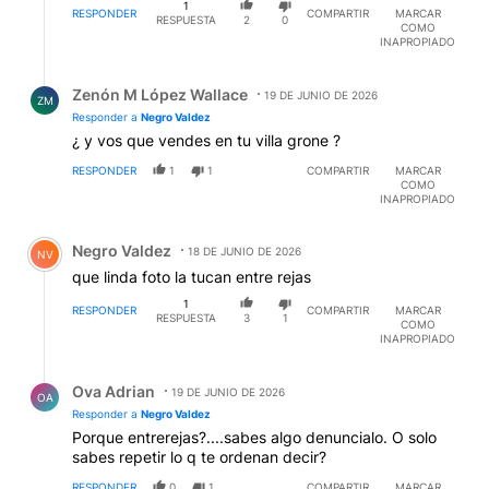
1
RESPONDER
COMPARTIR
MARCAR
RESPUESTA
2
0
COMO
INAPROPIADO
Respuesta de Zenón M López Wallace.
Zenón M López Wallace
19 DE JUNIO DE 2026
ZM
Responder a
Negro Valdez
¿ y vos que vendes en tu villa grone ?
RESPONDER
1
1
COMPARTIR
MARCAR
COMO
INAPROPIADO
Comentario de Negro Valdez.
Negro Valdez
18 DE JUNIO DE 2026
NV
que linda foto la tucan entre rejas
1
RESPONDER
COMPARTIR
MARCAR
RESPUESTA
3
1
COMO
INAPROPIADO
Respuesta de Ova Adrian.
Ova Adrian
19 DE JUNIO DE 2026
OA
Responder a
Negro Valdez
Porque entrerejas?....sabes algo denuncialo. O solo
sabes repetir lo q te ordenan decir?
RESPONDER
0
1
COMPARTIR
MARCAR