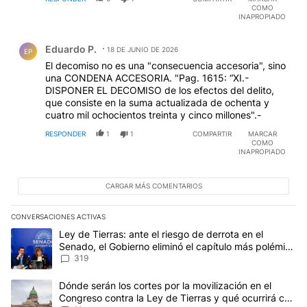
COMO
INAPROPIADO
Comentario de Eduardo P..
Eduardo P.
18 DE JUNIO DE 2026
EP
El decomiso no es una "consecuencia accesoria", sino
una CONDENA ACCESORIA. "Pag. 1615: “XI.-
DISPONER EL DECOMISO de los efectos del delito,
que consiste en la suma actualizada de ochenta y
cuatro mil ochocientos treinta y cinco millones".-
RESPONDER
1
1
COMPARTIR
MARCAR
COMO
INAPROPIADO
CARGAR MÁS COMENTARIOS
CONVERSACIONES ACTIVAS
Este listado muestra los artículos con más comentarios en los últim
Un artículo de tendencia con el título "Ley de Tierras: ante el ri
Ley de Tierras: ante el riesgo de derrota en el
Senado, el Gobierno eliminó el capítulo más polémico
del proyecto
319
Un artículo de tendencia con el título "Dónde serán los cortes por
Dónde serán los cortes por la movilización en el
Congreso contra la Ley de Tierras y qué ocurrirá con