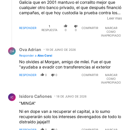
Galicia que en 2001 mantuvo el corralito mejor que
cualquier otro banco privado, el que después financió
campañas, el que hoy custodia la prueba contra los
Kirchner. Es el mismo nombre desde hace veinticinco
Leer mas
años, cambiando de gobierno, cambiando de bando
1
al que sirve.Lo que no cambia, es el SISTEMA DE
RESPONDER
COMPARTIR
MARCAR
RESPUESTA
0
0
COMO
VENTANILLAS... los que se prestan a si ismos y
INAPROPIADO
cobran con intereses...son siempre los mismos, de los
dos lados del mostrador--
Respuesta de Ova Adrian.
Ova Adrian
19 DE JUNIO DE 2026
OA
Responder a
Alex Corsi
No olvides al Morgan, amigo de milei. Fue el que
"ayudaba a evadir con transferencias al exterior
RESPONDER
0
0
COMPARTIR
MARCAR
COMO
INAPROPIADO
Comentario de Isidoro Cañones.
Isidoro Cañones
18 DE JUNIO DE 2026
IC
"MINGA"
Ni en dope van a recuperar el capital, a lo sumo
recuperarán solo los intereses devengados de todo lo
distraído jajaja!!!
RESPONDER
0
0
COMPARTIR
MARCAR