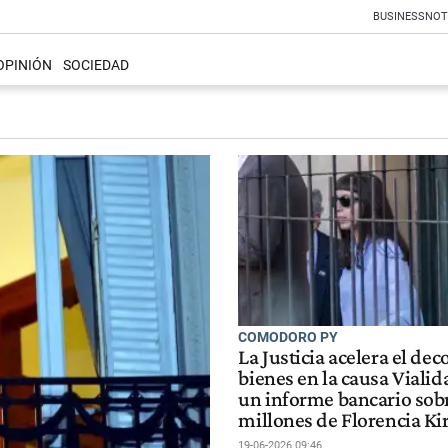
BUSINESS
NOT
OPINIÓN
SOCIEDAD
COMODORO PY
La Justicia acelera el de
bienes en la causa Vialid
un informe bancario sobr
millones de Florencia Ki
19-06-2026 09:46