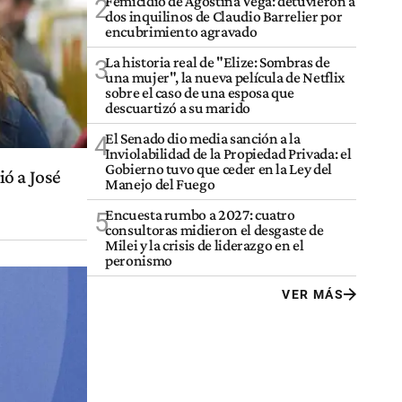
Femicidio de Agostina Vega: detuvieron a
2
dos inquilinos de Claudio Barrelier por
encubrimiento agravado
La historia real de "Elize: Sombras de
3
una mujer", la nueva película de Netflix
sobre el caso de una esposa que
descuartizó a su marido
El Senado dio media sanción a la
4
Inviolabilidad de la Propiedad Privada: el
Gobierno tuvo que ceder en la Ley del
ó a José
Manejo del Fuego
Encuesta rumbo a 2027: cuatro
5
consultoras midieron el desgaste de
Milei y la crisis de liderazgo en el
peronismo
VER MÁS