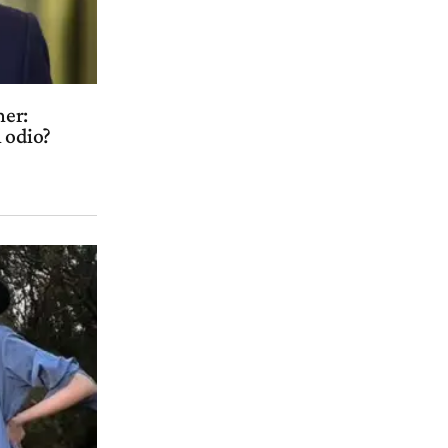
ner:
l odio?