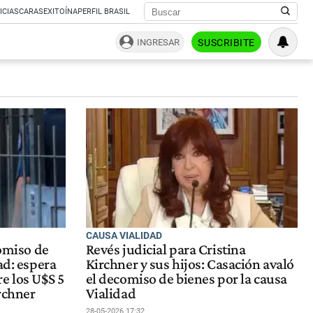
ICIAS
CARAS
EXITOÍNA
PERFIL BRASIL
INGRESAR
SUSCRIBITE
CAUSA VIALIDAD
comiso de
Revés judicial para Cristina
ad: espera
Kirchner y sus hijos: Casación avaló
e los U$S 5
el decomiso de bienes por la causa
rchner
Vialidad
28-05-2026 17:32