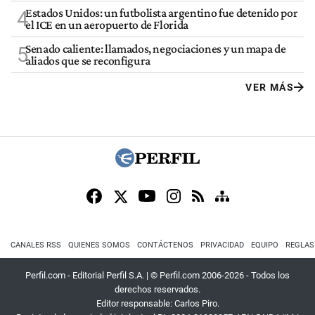
Estados Unidos: un futbolista argentino fue detenido por
4
el ICE en un aeropuerto de Florida
Senado caliente: llamados, negociaciones y un mapa de
5
aliados que se reconfigura
VER MÁS
CANALES RSS
QUIENES SOMOS
CONTÁCTENOS
PRIVACIDAD
EQUIPO
REGLAS
Perfil.com - Editorial Perfil S.A.
| © Perfil.com 2006-2026 - Todos los
derechos reservados.
Editor responsable: Carlos Piro.