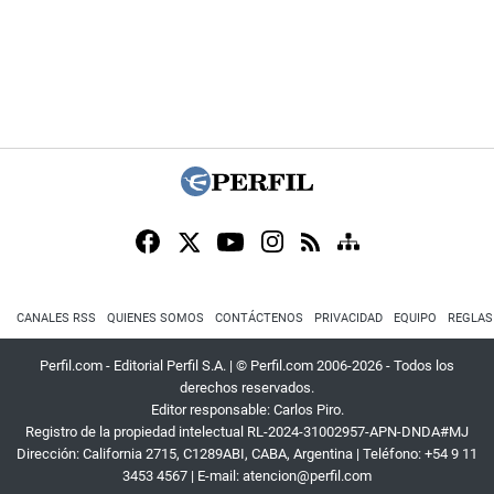
CANALES RSS
QUIENES SOMOS
CONTÁCTENOS
PRIVACIDAD
EQUIPO
REGLAS
Perfil.com - Editorial Perfil S.A.
| © Perfil.com 2006-2026 - Todos los
derechos reservados.
Editor responsable: Carlos Piro.
Registro de la propiedad intelectual RL-2024-31002957-APN-DNDA#MJ
Dirección:
California 2715
,
C1289ABI
,
CABA, Argentina
| Teléfono:
+54 9 11
3453 4567
| E-mail:
atencion@perfil.com