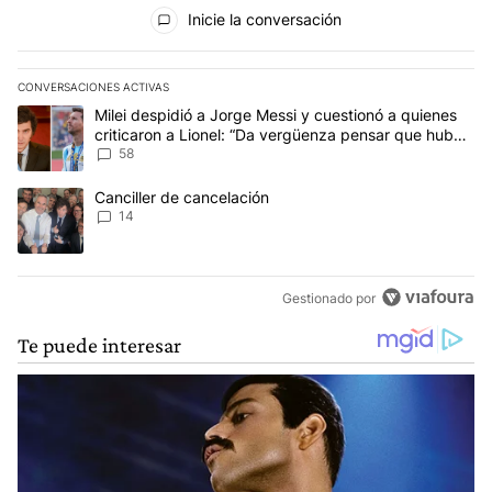
Todos los comentarios
Inicie la conversación
CONVERSACIONES ACTIVAS
Este listado muestra los artículos con más comentarios en los últim
Un artículo de tendencia con el título "Milei despidió a Jorge Mes
Milei despidió a Jorge Messi y cuestionó a quienes
criticaron a Lionel: “Da vergüenza pensar que hubo
anti-Messi”
58
Un artículo de tendencia con el título "Canciller de cancelación" 
Canciller de cancelación
14
Gestionado por