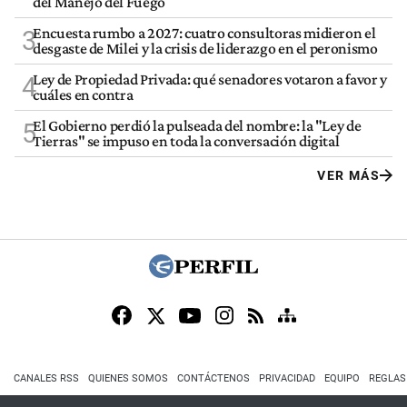
del Manejo del Fuego
Encuesta rumbo a 2027: cuatro consultoras midieron el
3
desgaste de Milei y la crisis de liderazgo en el peronismo
Ley de Propiedad Privada: qué senadores votaron a favor y
4
cuáles en contra
El Gobierno perdió la pulseada del nombre: la "Ley de
5
Tierras" se impuso en toda la conversación digital
VER MÁS
CANALES RSS
QUIENES SOMOS
CONTÁCTENOS
PRIVACIDAD
EQUIPO
REGLAS