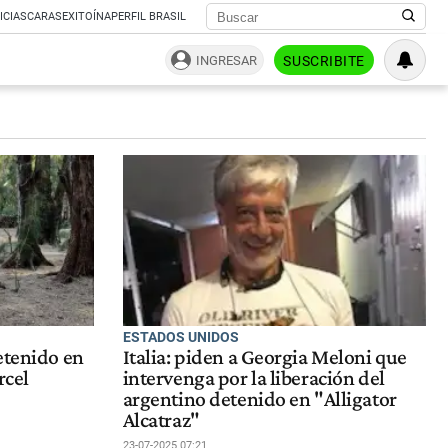
ICIAS
CARAS
EXITOÍNA
PERFIL BRASIL
INGRESAR
SUSCRIBITE
ESTADOS UNIDOS
etenido en
Italia: piden a Georgia Meloni que
rcel
intervenga por la liberación del
argentino detenido en "Alligator
Alcatraz"
23-07-2025 07:21