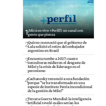
¡Mirá en vivo +Perfil!: un canal con
1
gente que piensa
Quirno reconoció que el gobierno de
2
Lula solicitó el retiro del embajador
argentino en Brasil
Encuesta rumbo a 2027: cuatro
3
consultoras midieron el desgaste de
Milei y la crisis de liderazgo en el
peronismo
Cachanosky renunció a una fundación
4
porque "se ha transformado en una
especie de Instituto Patria incondicional
de la gestión de Milei"
Tercera Guerra Mundial: la inteligencia
5
artificial reveló cuáles serían los