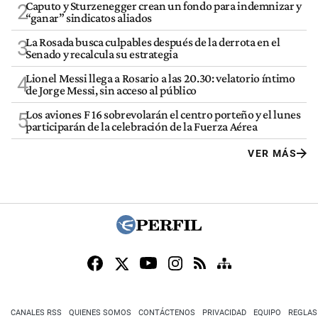
Caputo y Sturzenegger crean un fondo para indemnizar y
2
“ganar” sindicatos aliados
La Rosada busca culpables después de la derrota en el
3
Senado y recalcula su estrategia
Lionel Messi llega a Rosario a las 20.30: velatorio íntimo
4
de Jorge Messi, sin acceso al público
Los aviones F 16 sobrevolarán el centro porteño y el lunes
5
participarán de la celebración de la Fuerza Aérea
VER MÁS
CANALES RSS
QUIENES SOMOS
CONTÁCTENOS
PRIVACIDAD
EQUIPO
REGLAS