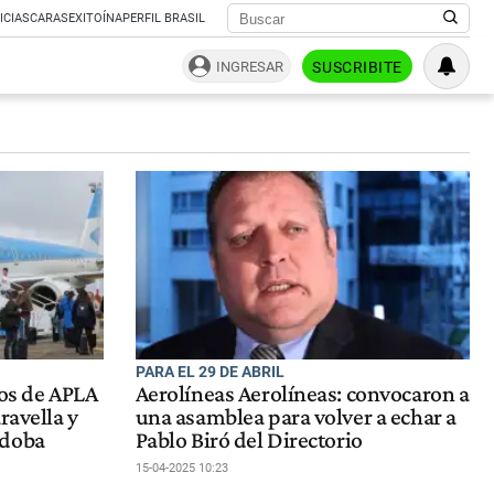
ICIAS
CARAS
EXITOÍNA
PERFIL BRASIL
INGRESAR
SUSCRIBITE
PARA EL 29 DE ABRIL
tos de APLA
Aerolíneas Aerolíneas: convocaron a
ravella y
una asamblea para volver a echar a
rdoba
Pablo Biró del Directorio
15-04-2025 10:23