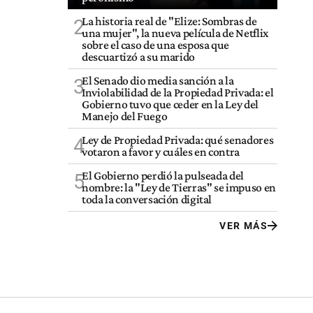
La historia real de "Elize: Sombras de
2
una mujer", la nueva película de Netflix
sobre el caso de una esposa que
descuartizó a su marido
El Senado dio media sanción a la
3
Inviolabilidad de la Propiedad Privada: el
Gobierno tuvo que ceder en la Ley del
Manejo del Fuego
Ley de Propiedad Privada: qué senadores
4
votaron a favor y cuáles en contra
El Gobierno perdió la pulseada del
5
nombre: la "Ley de Tierras" se impuso en
toda la conversación digital
VER MÁS