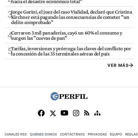
hacia el desastre económico total"
Jorge Gorini, el juez del caso Vialidad, declaró que Cristina
3
Kirchner está pagando las consecuencias de cometer "un
delito comprobado"
Cerraron 3 mil panaderías, cayó un 60% el consumo y
4
surgen las "cuevas de pan"
Tarifas, inversiones y prórroga: las claves del conflicto por
5
la concesión de las 35 terminales aéreas del país
VER MÁS
CANALES RSS
QUIENES SOMOS
CONTÁCTENOS
PRIVACIDAD
EQUIPO
REGLAS