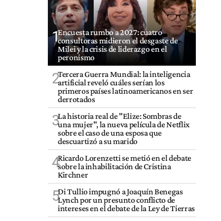
Encuesta rumbo a 2027: cuatro
1
consultoras midieron el desgaste de
Milei y la crisis de liderazgo en el
peronismo
Tercera Guerra Mundial: la inteligencia
2
artificial reveló cuáles serían los
primeros países latinoamericanos en ser
derrotados
La historia real de "Elize: Sombras de
3
una mujer", la nueva película de Netflix
sobre el caso de una esposa que
descuartizó a su marido
Ricardo Lorenzetti se metió en el debate
4
sobre la inhabilitación de Cristina
Kirchner
Di Tullio impugnó a Joaquín Benegas
5
Lynch por un presunto conflicto de
intereses en el debate de la Ley de Tierras