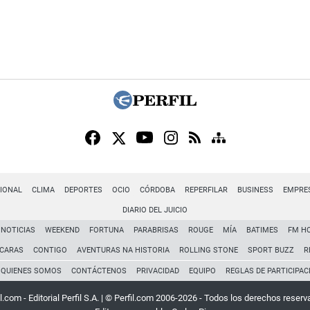
IONAL
CLIMA
DEPORTES
OCIO
CÓRDOBA
REPERFILAR
BUSINESS
EMPRE
DIARIO DEL JUICIO
NOTICIAS
WEEKEND
FORTUNA
PARABRISAS
ROUGE
MÍA
BATIMES
FM H
CARAS
CONTIGO
AVENTURAS NA HISTORIA
ROLLING STONE
SPORT BUZZ
R
QUIENES SOMOS
CONTÁCTENOS
PRIVACIDAD
EQUIPO
REGLAS DE PARTICIPAC
l.com - Editorial Perfil S.A.
| © Perfil.com 2006-2026 - Todos los derechos reserv