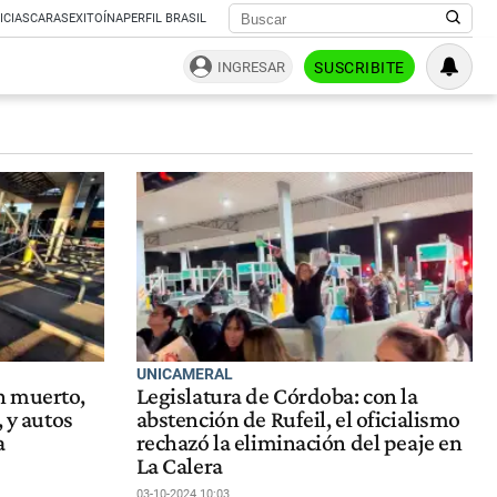
ICIAS
CARAS
EXITOÍNA
PERFIL BRASIL
INGRESAR
SUSCRIBITE
UNICAMERAL
n muerto,
Legislatura de Córdoba: con la
, y autos
abstención de Rufeil, el oficialismo
a
rechazó la eliminación del peaje en
La Calera
03-10-2024 10:03