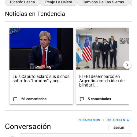
Ricardo Lasca
Peaje La Calera
Caminos De Las Sierras
C
Noticias en Tendencia
Este listado muestra los artículos con más comentarios en los últimos 
Un artículo de tendencia con el título "Luis Caputo aclaró sus dich
Un artículo de tendencia con el t
Luis Caputo aclaró sus dichos
El FBI desembarcó en
sobre los “tarados” y neg...
Argentina con la idea de
blindar l...
28 comentarios
5 comentarios
INICIAR SESIÓN
|
CREAR CUENTA
Conversación
SIGA ESTA CON
SEGUIR