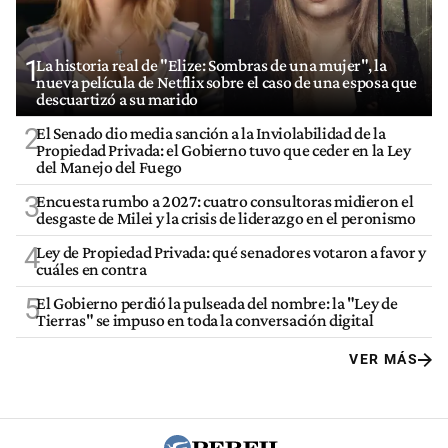
1
La historia real de "Elize: Sombras de una mujer", la
nueva película de Netflix sobre el caso de una esposa que
descuartizó a su marido
2
El Senado dio media sanción a la Inviolabilidad de la
Propiedad Privada: el Gobierno tuvo que ceder en la Ley
del Manejo del Fuego
3
Encuesta rumbo a 2027: cuatro consultoras midieron el
desgaste de Milei y la crisis de liderazgo en el peronismo
4
Ley de Propiedad Privada: qué senadores votaron a favor y
cuáles en contra
5
El Gobierno perdió la pulseada del nombre: la "Ley de
Tierras" se impuso en toda la conversación digital
VER MÁS