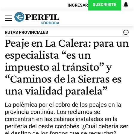
SUSCRIBITE
INGRESAR
Política
Economía
Judiciales
Sociedad
Cultura
Espectáculos
Deportes
Protagonistas
RUTAS PROVINCIALES
Peaje en La Calera: para un
especialista “es un
impuesto al tránsito” y
“Caminos de la Sierras es
una vialidad paralela”
La polémica por el cobro de los peajes en la
provincia continúa. Los reclamos se
concentran en las cabinas instaladas en la
periferia del oeste cordobés. ¿Cuál debería ser
el destino de los fondos que se recaudan?