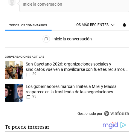
LOS MÁS RECIENTES
TODOS LOS COMENTARIOS
Todos los comentarios
Inicie la conversación
CONVERSACIONES ACTIVAS
Este listado muestra los artículos con más comentarios en los últimos 
Un artículo de tendencia con el título "San Cayetano 2026: organizaci
San Cayetano 2026: organizaciones sociales y
sindicatos vuelven a movilizarse con fuertes reclamos al
29
Gobierno
Un artículo de tendencia con el título "Los gobernadores marcan límit
Los gobernadores marcan límites a Milei y Massa
reaparece en la trastienda de las negociaciones
93
Gestionado por