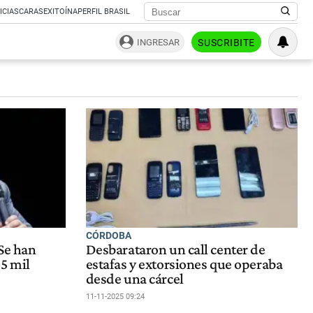
ICIAS
CARAS
EXITOÍNA
PERFIL BRASIL
INGRESAR
SUSCRIBITE
CÓRDOBA
"Se han
Desbarataron un call center de
5 mil
estafas y extorsiones que operaba
desde una cárcel
11-11-2025 09:24