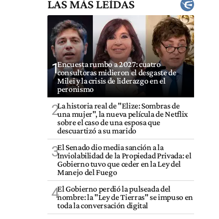
LAS MÁS LEÍDAS
Encuesta rumbo a 2027: cuatro
1
consultoras midieron el desgaste de
Milei y la crisis de liderazgo en el
peronismo
La historia real de "Elize: Sombras de
2
una mujer", la nueva película de Netflix
sobre el caso de una esposa que
descuartizó a su marido
El Senado dio media sanción a la
3
Inviolabilidad de la Propiedad Privada: el
Gobierno tuvo que ceder en la Ley del
Manejo del Fuego
El Gobierno perdió la pulseada del
4
nombre: la "Ley de Tierras" se impuso en
toda la conversación digital