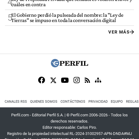
4
cuáles en contra
El Gobierno perdió la pulseada del nombre: la "Ley de
5
Tierras" se impuso en toda la conversación digital
VER MÁS
CANALES RSS
QUIENES SOMOS
CONTÁCTENOS
PRIVACIDAD
EQUIPO
REGLAS
Perfil.com - Editorial Perfil S.A.
| © Perfil.com 2006-2026 - Todos los
derechos reservados.
Editor responsable: Carlos Piro.
Registro de la propiedad intelectual RL-2024-31002957-APN-DNDA#MJ